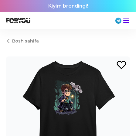
Kiyim brendingi!
Bosh sahifa