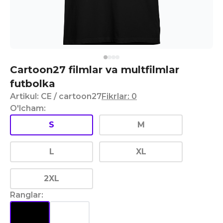
Cartoon27 filmlar va multfilmlar
futbolka
Artikul
:
CE
/ cartoon27
Fikrlar
:
0
O'lcham
:
S
M
L
XL
2XL
Ranglar
: