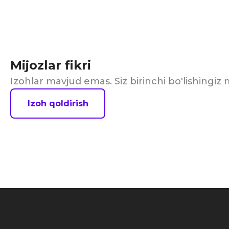
Mijozlar fikri
Izohlar mavjud emas. Siz birinchi bo'lishingi
Izoh qoldirish