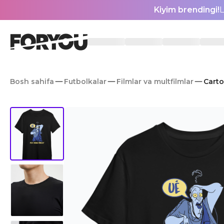
Kiyim brendingi!
L
Bosh sahifa
Futbolkalar
Filmlar va multfilmlar
Carto