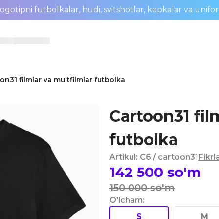
ogotipni futbolkalar, hudi, svitshotlar, kepkalar va unifo
on31 filmlar va multfilmlar futbolka
Cartoon31 fil
futbolka
Artikul
:
C6
/ cartoon31
Fikrl
142 500
so'm
150 000
so'm
O'lcham
:
S
M