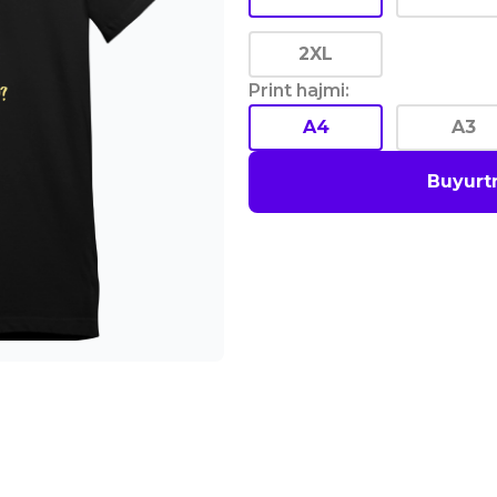
2XL
Print hajmi
:
A4
A3
Buyurt