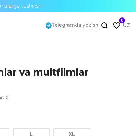
rmalarga tushirish!
0
Telegramda yozish
UZ
mlar va multfilmlar
ar
:
0
L
XL