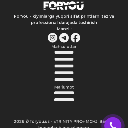
ForYou - kiyimlarga yuqori sifat printlarni tez va
professional darajada tushirish
Manzil
:
Mahsulotlar
Ma'lumot
2026
© foryou.uz -
«TRINITY PRO» MCHJ. Barcha
huquqlar himoyalangan.