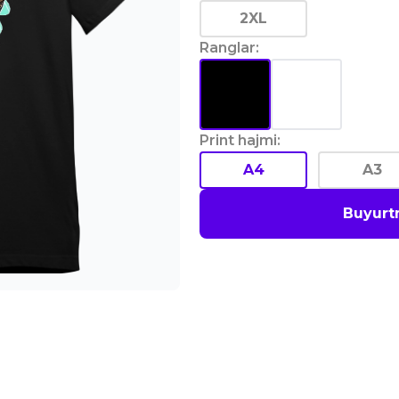
2XL
Ranglar
:
Print hajmi
:
A4
A3
Buyurt