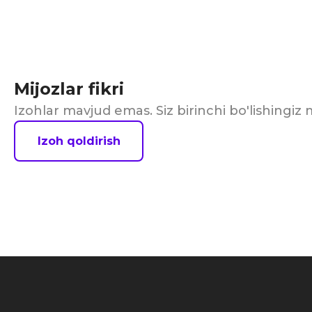
Mijozlar fikri
Izohlar mavjud emas. Siz birinchi bo'lishingi
Izoh qoldirish