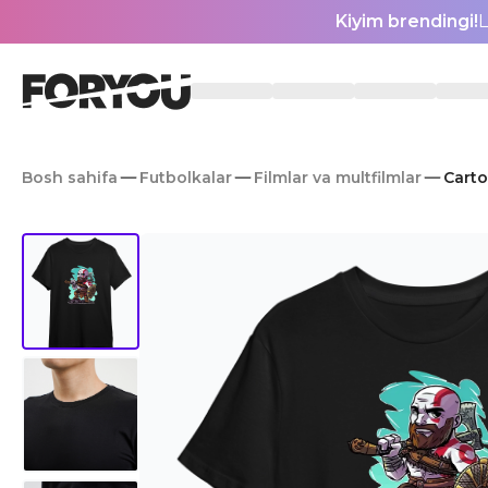
Kiyim brendingi!
L
Bosh sahifa
Futbolkalar
Filmlar va multfilmlar
Carto