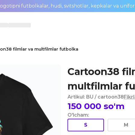
ogotipni futbolkalar, hudi, svitshotlar, kepkalar va unifo
on38 filmlar va multfilmlar futbolka
Cartoon38 fil
multfilmlar f
Artikul
:
BU
/ cartoon38
Fikr
150 000
so'm
O'lcham
:
S
M