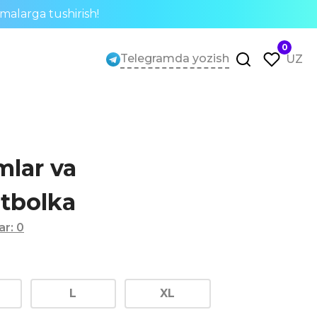
rmalarga tushirish!
0
Telegramda yozish
UZ
mlar va
utbolka
lar
:
0
L
XL