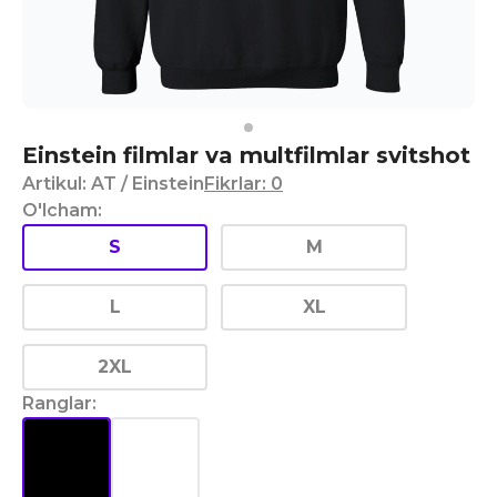
Einstein filmlar va multfilmlar svitshot
Artikul
:
AT
/ Einstein
Fikrlar
:
0
O'lcham
:
S
M
L
XL
2XL
Ranglar
: