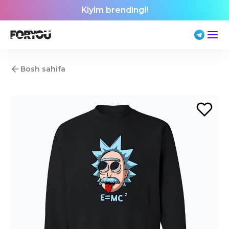
Kiyim brendingi!
Bosh sahifa