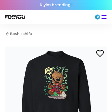
Kiyim brendingi!
Bosh sahifa