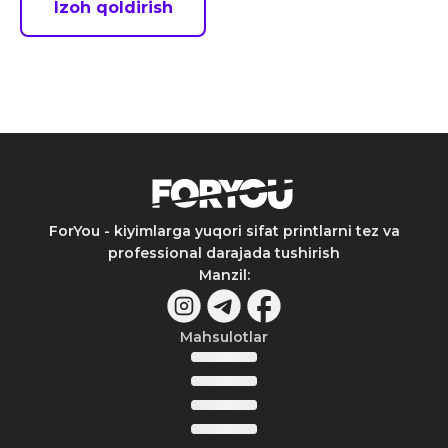
Izoh qoldirish
ForYou - kiyimlarga yuqori sifat printlarni tez va
professional darajada tushirish
Manzil
:
Mahsulotlar