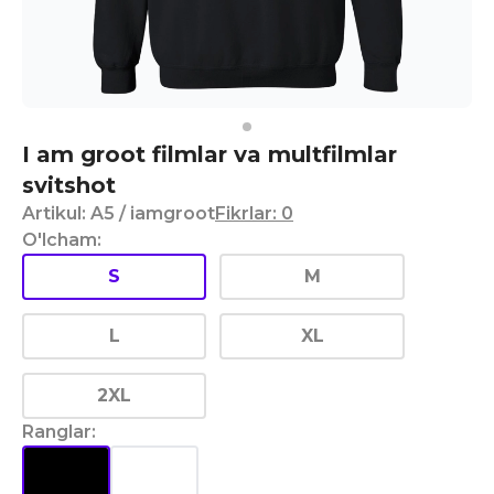
I am groot filmlar va multfilmlar
svitshot
Artikul
:
A5
/ iamgroot
Fikrlar
:
0
O'lcham
:
S
M
L
XL
2XL
Ranglar
: