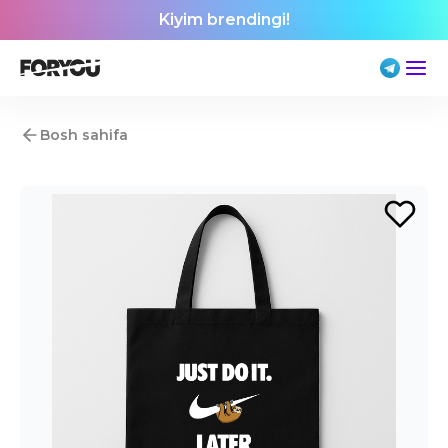
Kiyim brendingi!
Bosh sahifa