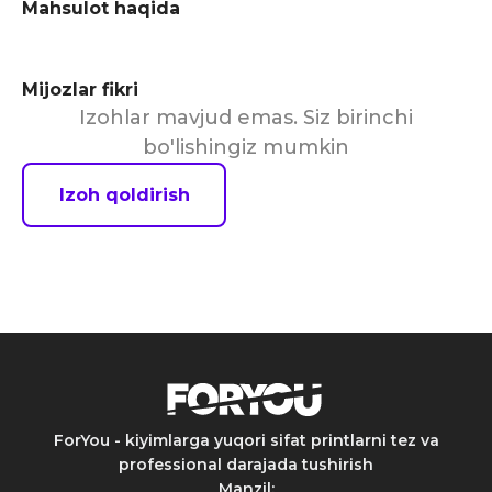
Mahsulot haqida
Mijozlar fikri
Izohlar mavjud emas. Siz birinchi
bo'lishingiz mumkin
Izoh qoldirish
ForYou - kiyimlarga yuqori sifat printlarni tez va
professional darajada tushirish
Manzil
: