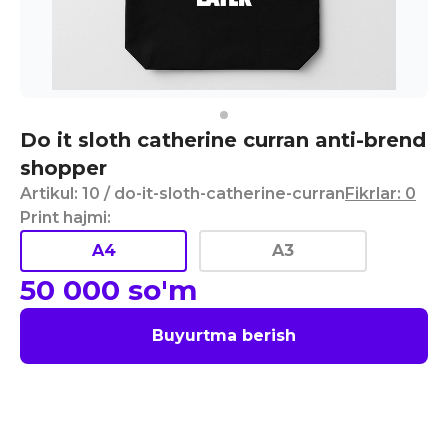
Do it sloth catherine curran anti-brend
shopper
Artikul
:
10
/ do-it-sloth-catherine-curran
Fikrlar
:
0
Print hajmi
:
A4
A3
50 000
so'm
Buyurtma berish