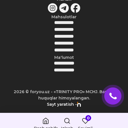
Mahsulotlar
Ma'lumot
2026
© foryou.uz -
«TRINITY PRO» MCHJ. Barcha
huquqlar himoyalangan.
Sayt yaratish -
0