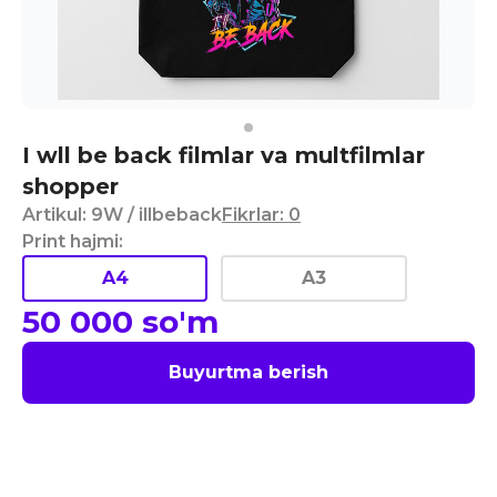
I wll be back filmlar va multfilmlar
shopper
Artikul
:
9W
/ illbeback
Fikrlar
:
0
Print hajmi
:
A4
A3
50 000
so'm
Buyurtma berish