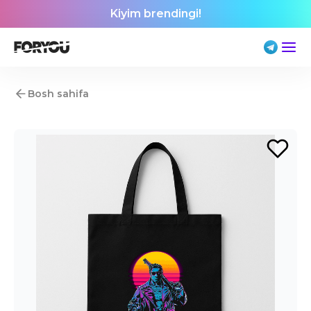
Kiyim brendingi!
Bosh sahifa