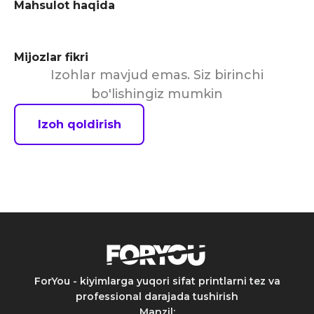
Mahsulot haqida
Mijozlar fikri
Izohlar mavjud emas. Siz birinchi
bo'lishingiz mumkin
Izoh qoldirish
ForYou - kiyimlarga yuqori sifat printlarni tez va
professional darajada tushirish
Manzil
: