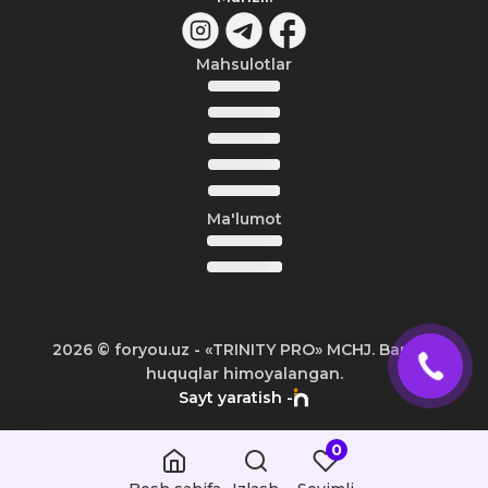
Mahsulotlar
Ma'lumot
2026
© foryou.uz -
«TRINITY PRO» MCHJ. Barcha
huquqlar himoyalangan.
Sayt yaratish -
0