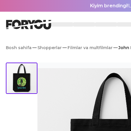
Kiyim brendingi!
L
Bosh sahifa
Shopperlar
Filmlar va multfilmlar
John 