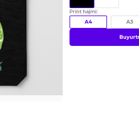
Print hajmi
:
A4
A3
Buyurt