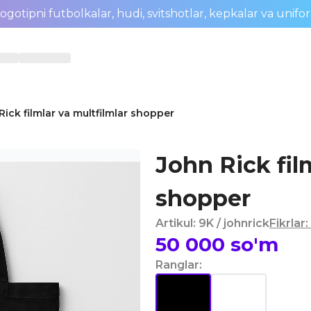
ogotipni futbolkalar, hudi, svitshotlar, kepkalar va unifo
Rick filmlar va multfilmlar shopper
John Rick fil
shopper
Artikul
:
9K
/ johnrick
Fikrlar
:
50 000
so'm
Ranglar
: