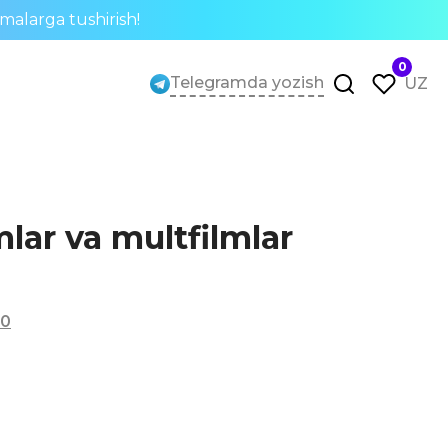
rmalarga tushirish!
0
Telegramda yozish
UZ
mlar va multfilmlar
0