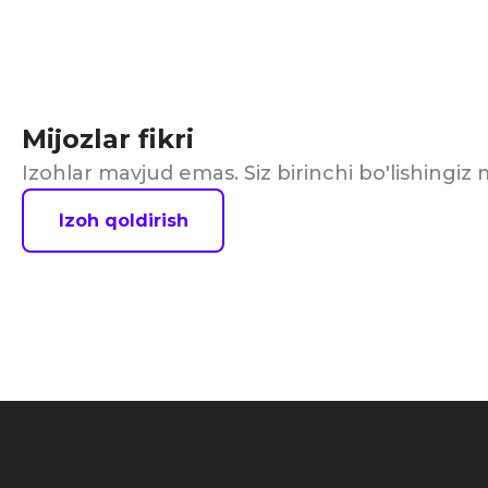
Mijozlar fikri
Izohlar mavjud emas. Siz birinchi bo'lishingi
Izoh qoldirish