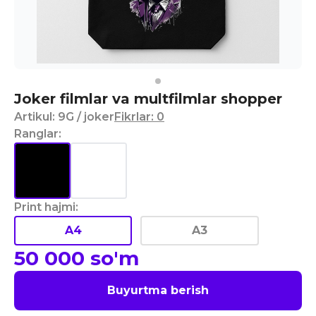
Joker filmlar va multfilmlar shopper
Artikul
:
9G
/ joker
Fikrlar
:
0
Ranglar
:
Print hajmi
:
A4
A3
50 000
so'm
Buyurtma berish