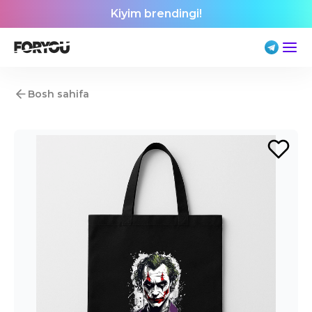
Kiyim brendingi!
Bosh sahifa