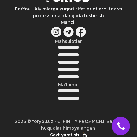
ForYou - kiyimlarga yuqori sifat printlarni tez va
professional darajada tushirish
Manzil
:
Mahsulotlar
Ma'lumot
2026
© foryou.uz -
«TRINITY PRO» MCHJ. Barcha
huquqlar himoyalangan.
Sayt yaratish -