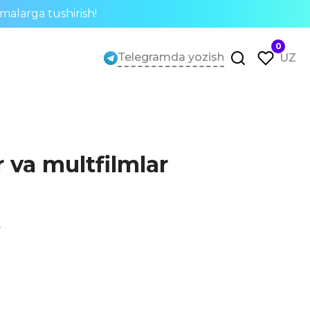
rmalarga tushirish!
0
Telegramda yozish
UZ
r va multfilmlar
0