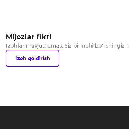
Mijozlar fikri
Izohlar mavjud emas. Siz birinchi bo'lishingi
Izoh qoldirish