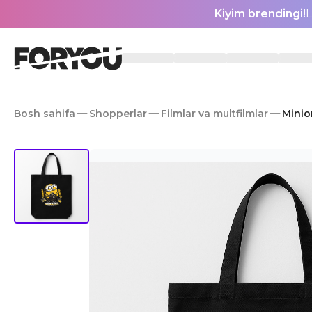
Kiyim brendingi!
L
Bosh sahifa
Shopperlar
Filmlar va multfilmlar
Minio