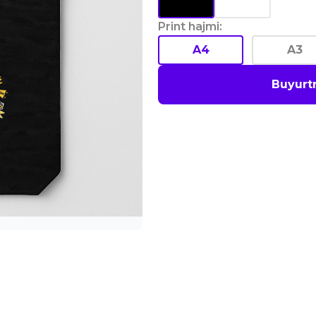
Print hajmi
:
A4
A3
Buyurt