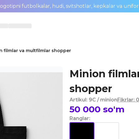
ogotipni futbolkalar, hudi, svitshotlar, kepkalar va unifo
n filmlar va multfilmlar shopper
Minion filmla
shopper
Artikul
:
9C
/ minion
Fikrlar
:
50 000
so'm
Ranglar
: