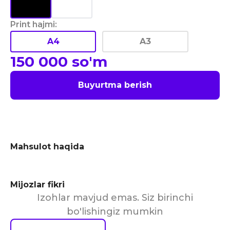
Print hajmi
:
A4
A3
150 000
so'm
Buyurtma berish
Mahsulot haqida
Mijozlar fikri
Izohlar mavjud emas. Siz birinchi
bo'lishingiz mumkin