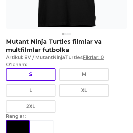
Mutant Ninja Turtles filmlar va
multfilmlar futbolka
Artikul
:
8V
/ MutantNinjaTurtles
Fikrlar
:
0
O'lcham
:
S
M
L
XL
2XL
Ranglar
: