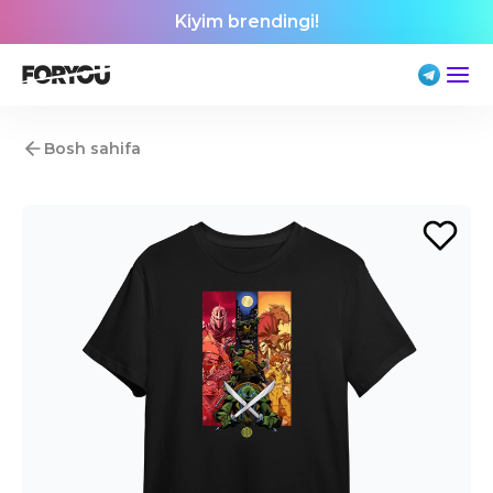
Kiyim brendingi!
Bosh sahifa