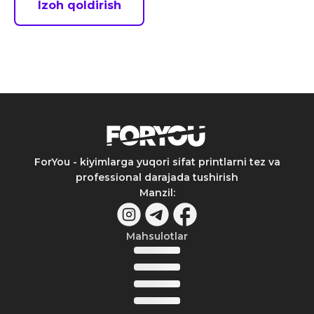
Izoh qoldirish
ForYou - kiyimlarga yuqori sifat printlarni tez va
professional darajada tushirish
Manzil
:
Mahsulotlar