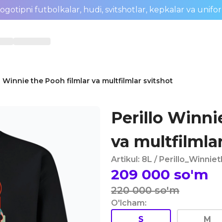
ogotipni futbolkalar, hudi, svitshotlar, kepkalar va unifo
o Winnie the Pooh filmlar va multfilmlar svitshot
Perillo Winni
va multfilmla
Artikul
:
8L
/ Perillo_Winni
209 000
so'm
220 000
so'm
O'lcham
:
S
M