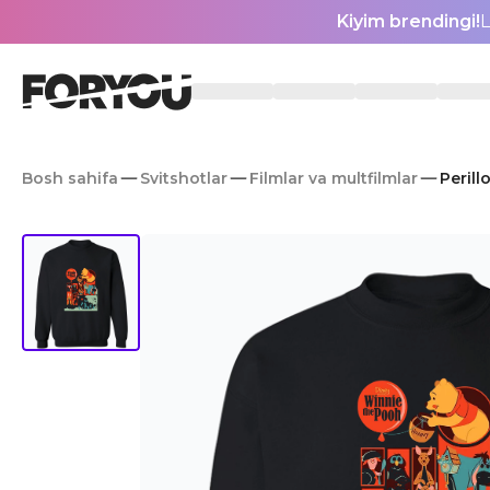
Kiyim brendingi!
L
Bosh sahifa
Svitshotlar
Filmlar va multfilmlar
Perill