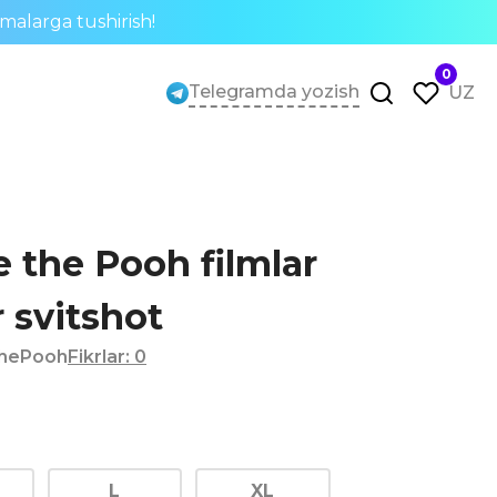
rmalarga tushirish!
0
Telegramda yozish
UZ
e the Pooh filmlar
r svitshot
ethePooh
Fikrlar
:
0
L
XL