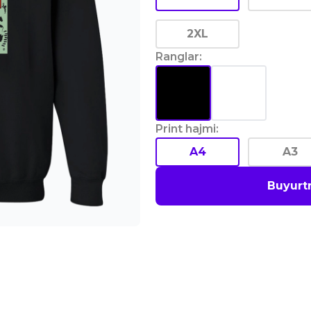
2XL
Ranglar
:
Print hajmi
:
A4
A3
Buyurt