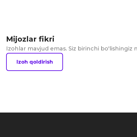
Mijozlar fikri
Izohlar mavjud emas. Siz birinchi bo'lishingi
Izoh qoldirish