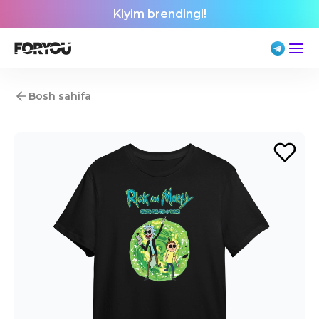
Kiyim brendingi!
Bosh sahifa