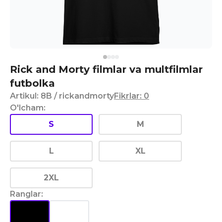
Rick and Morty filmlar va multfilmlar
futbolka
Artikul
:
8B
/ rickandmorty
Fikrlar
:
0
O'lcham
:
S
M
L
XL
2XL
Ranglar
: