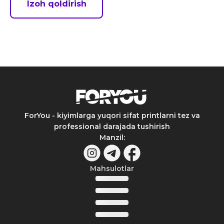
Izoh qoldirish
ForYou - kiyimlarga yuqori sifat printlarni tez va
professional darajada tushirish
Manzil
:
Mahsulotlar