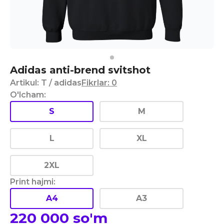
Adidas anti-brend svitshot
Artikul
:
T
/ adidas
Fikrlar
:
0
O'lcham
:
S
M
L
XL
2XL
Print hajmi
:
A4
A3
220 000
so'm