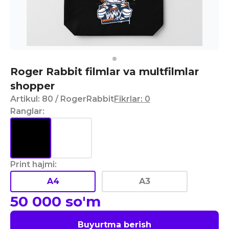
Roger Rabbit filmlar va multfilmlar
shopper
Artikul
:
80
/ RogerRabbit
Fikrlar
:
0
Ranglar
:
Print hajmi
:
A4
A3
50 000
so'm
Buyurtma berish