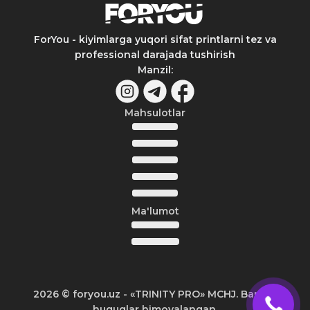
ForYou - kiyimlarga yuqori sifat printlarni tez va
professional darajada tushirish
Manzil
:
Mahsulotlar
Ma'lumot
2026
© foryou.uz -
«TRINITY PRO» MCHJ. Barcha
huquqlar himoyalangan.