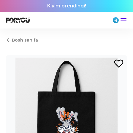
Kiyim brendingi!
Bosh sahifa