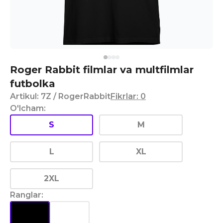
Roger Rabbit filmlar va multfilmlar
futbolka
Artikul
:
7Z
/ RogerRabbit
Fikrlar
:
0
O'lcham
:
S
M
L
XL
2XL
Ranglar
: