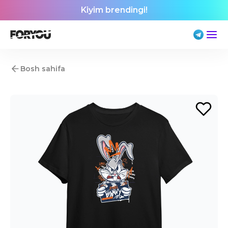
Kiyim brendingi!
Bosh sahifa