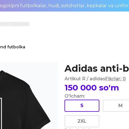
ogotipni futbolkalar, hudi, svitshotlar, kepkalar va unifo
end futbolka
Adidas anti-
Artikul
:
R
/ adidas
Fikrlar
:
0
150 000
so'm
O'lcham
:
S
M
2XL