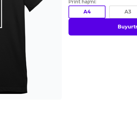
Print hajmi
:
A4
A3
Buyurt