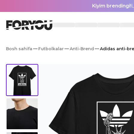
Kiyim brendingi!
L
Bosh sahifa
Futbolkalar
Anti-Brend
Adidas anti-br