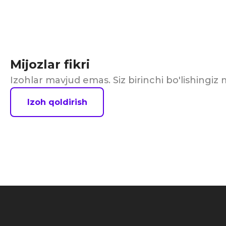
Mijozlar fikri
Izohlar mavjud emas. Siz birinchi bo'lishingi
Izoh qoldirish