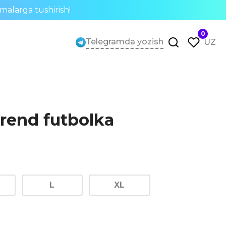
rmalarga tushirish!
0
Telegramda yozish
UZ
brend futbolka
L
XL