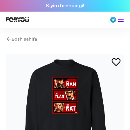
Kiyim brendingi!
Bosh sahifa