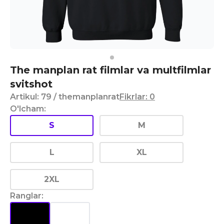
The manplan rat filmlar va multfilmlar
svitshot
Artikul
:
79
/ themanplanrat
Fikrlar
:
0
O'lcham
:
S
M
L
XL
2XL
Ranglar
: