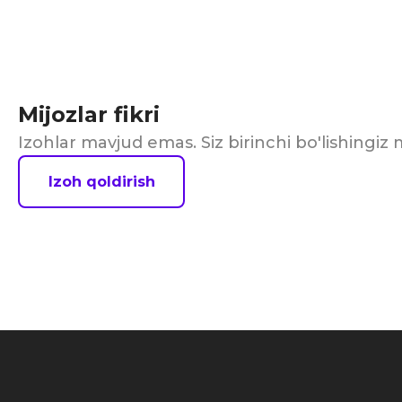
Mijozlar fikri
Izohlar mavjud emas. Siz birinchi bo'lishingi
Izoh qoldirish