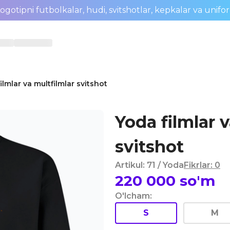
ogotipni futbolkalar, hudi, svitshotlar, kepkalar va unifo
ilmlar va multfilmlar svitshot
Yoda filmlar v
svitshot
Artikul
:
71
/ Yoda
Fikrlar
:
0
220 000
so'm
O'lcham
:
S
M