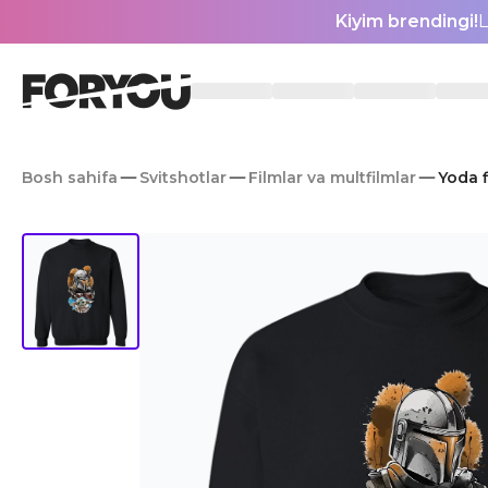
Kiyim brendingi!
L
Bosh sahifa
Svitshotlar
Filmlar va multfilmlar
Yoda f