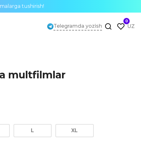
rmalarga tushirish!
0
Telegramda yozish
UZ
a multfilmlar
L
XL