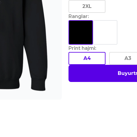
2XL
Ranglar
:
Print hajmi
:
A4
A3
Buyurt