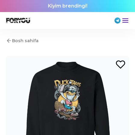
Kiyim brendingi!
Bosh sahifa