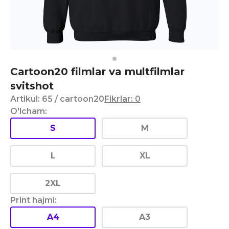
Cartoon20 filmlar va multfilmlar
svitshot
Artikul
:
65
/ cartoon20
Fikrlar
:
0
O'lcham
:
S
M
L
XL
2XL
Print hajmi
:
A4
A3