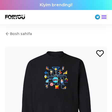
Kiyim brendingi!
Bosh sahifa