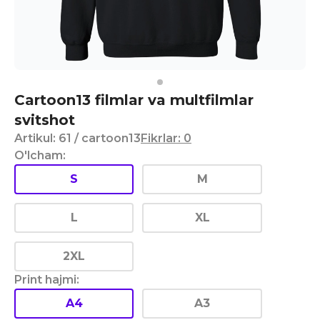
Cartoon13 filmlar va multfilmlar
svitshot
Artikul
:
61
/ cartoon13
Fikrlar
:
0
O'lcham
:
S
M
L
XL
2XL
Print hajmi
:
A4
A3