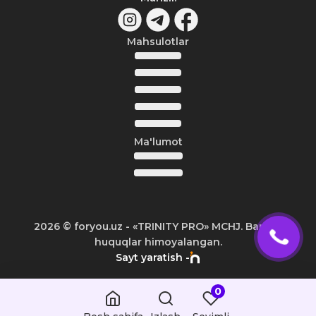
Mahsulotlar
Ma'lumot
2026
© foryou.uz -
«TRINITY PRO» MCHJ. Barcha
huquqlar himoyalangan.
Sayt yaratish -
0