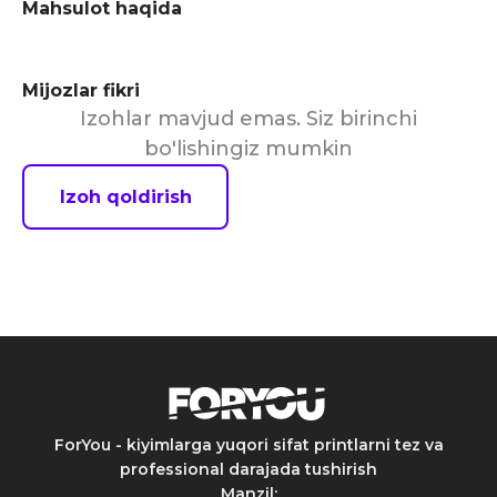
Mahsulot haqida
Mijozlar fikri
Izohlar mavjud emas. Siz birinchi
bo'lishingiz mumkin
Izoh qoldirish
ForYou - kiyimlarga yuqori sifat printlarni tez va
professional darajada tushirish
Manzil
: