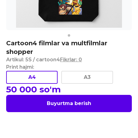
Cartoon4 filmlar va multfilmlar
shopper
Artikul
:
5S
/ cartoon4
Fikrlar
:
0
Print hajmi
:
A4
A3
50 000
so'm
Buyurtma berish