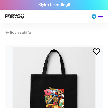
Kiyim brendingi!
Bosh sahifa