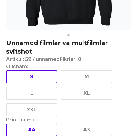
Unnamed filmlar va multfilmlar
svitshot
Artikul
:
59
/ unnamed
Fikrlar
:
0
O'lcham
:
S
M
L
XL
2XL
Print hajmi
:
A4
A3