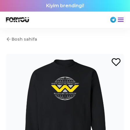
Kiyim brendingi!
Bosh sahifa