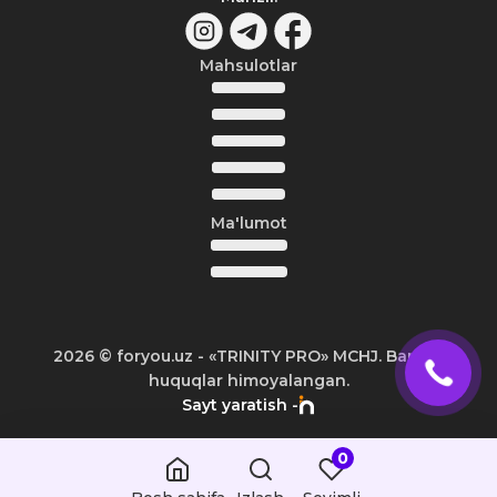
Mahsulotlar
Ma'lumot
2026
© foryou.uz -
«TRINITY PRO» MCHJ. Barcha
huquqlar himoyalangan.
Sayt yaratish -
0