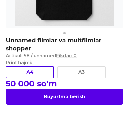
Unnamed filmlar va multfilmlar
shopper
Artikul
:
58
/ unnamed
Fikrlar
:
0
Print hajmi
:
A4
A3
50 000
so'm
Buyurtma berish