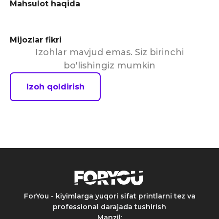
Mahsulot haqida
Mijozlar fikri
Izohlar mavjud emas. Siz birinchi
bo'lishingiz mumkin
Izoh qoldirish
ForYou - kiyimlarga yuqori sifat printlarni tez va
professional darajada tushirish
Manzil
: