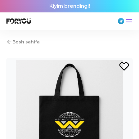
Kiyim brendingi!
Bosh sahifa