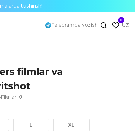
rmalarga tushirish!
0
Telegramda yozish
UZ
rs filmlar va
vitshot
s
Fikrlar
:
0
L
XL