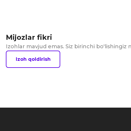
Mijozlar fikri
Izohlar mavjud emas. Siz birinchi bo'lishingi
Izoh qoldirish