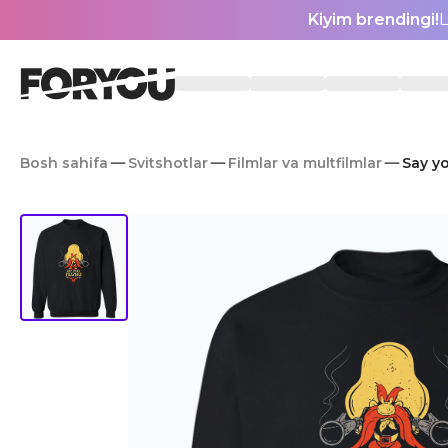
Kiyim brendingi!
L
Bosh sahifa
Svitshotlar
Filmlar va multfilmlar
Say yo