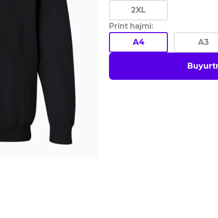
2XL
Print hajmi
:
A4
A3
Buyurt