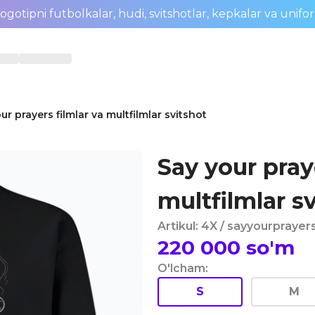
ogotipni futbolkalar, hudi, svitshotlar, kepkalar va unifo
ur prayers filmlar va multfilmlar svitshot
Say your praye
multfilmlar s
Artikul
:
4X
/ sayyourprayer
220 000
so'm
O'lcham
:
S
M