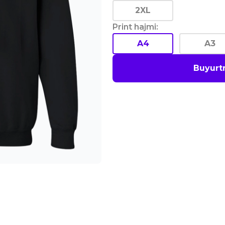
2XL
Print hajmi
:
A4
A3
Buyurt