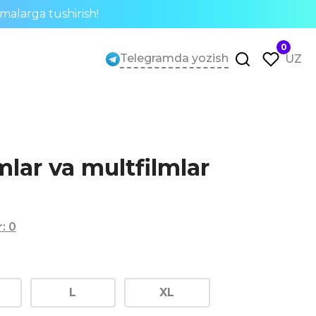
rmalarga tushirish!
0
Telegramda yozish
UZ
mlar va multfilmlar
r
:
0
L
XL