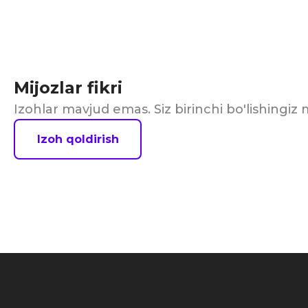
Mijozlar fikri
Izohlar mavjud emas. Siz birinchi bo'lishingi
Izoh qoldirish