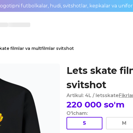
ogotipni futbolkalar, hudi, svitshotlar, kepkalar va unifo
kate filmlar va multfilmlar svitshot
Lets skate fil
svitshot
Artikul
:
4L
/ letsskate
Fikrla
220 000
so'm
O'lcham
:
S
M