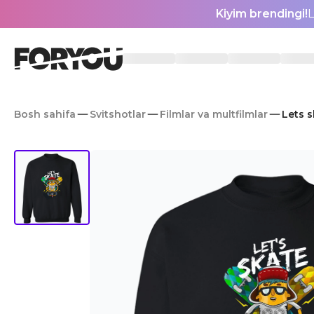
Kiyim brendingi!
L
Bosh sahifa
Svitshotlar
Filmlar va multfilmlar
Lets s