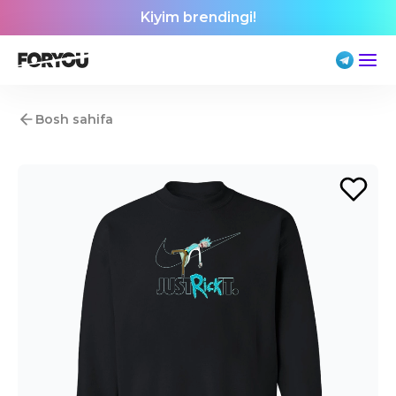
Kiyim brendingi!
Bosh sahifa