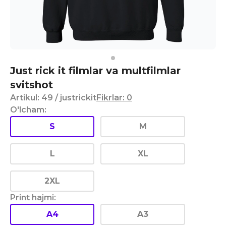
Just rick it filmlar va multfilmlar
svitshot
Artikul
:
49
/ justrickit
Fikrlar
:
0
O'lcham
:
S
M
L
XL
2XL
Print hajmi
:
A4
A3