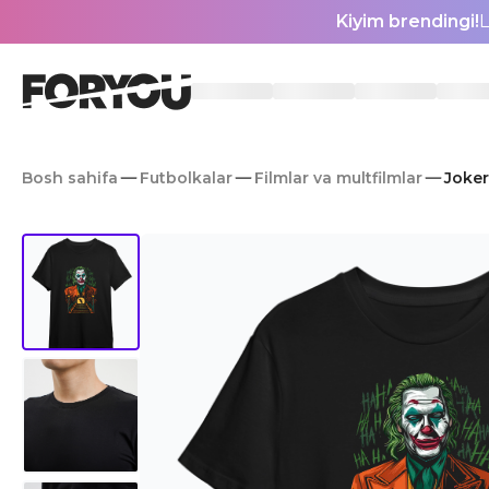
Kiyim brendingi!
L
Bosh sahifa
Futbolkalar
Filmlar va multfilmlar
Joker