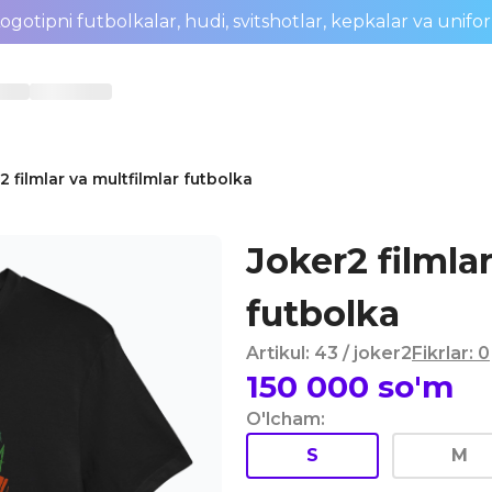
ogotipni futbolkalar, hudi, svitshotlar, kepkalar va unifo
2 filmlar va multfilmlar futbolka
Joker2 filmlar
futbolka
Artikul
:
43
/ joker2
Fikrlar
:
0
150 000
so'm
O'lcham
:
S
M