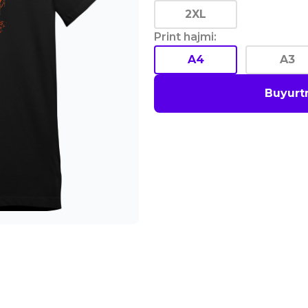
2XL
Print hajmi
:
A4
A3
Buyurt