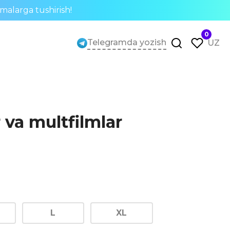
rmalarga tushirish!
0
Telegramda yozish
UZ
 va multfilmlar
L
XL