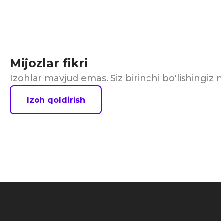
Mijozlar fikri
Izohlar mavjud emas. Siz birinchi bo'lishingi
Izoh qoldirish