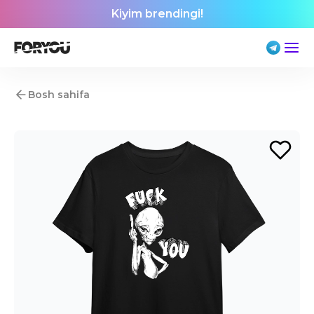
Kiyim brendingi!
Bosh sahifa