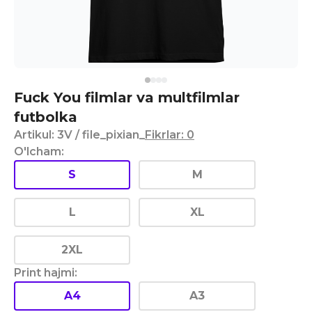
Fuck You filmlar va multfilmlar
futbolka
Artikul
:
3V
/ file_pixian_
Fikrlar
:
0
O'lcham
:
S
M
L
XL
2XL
Print hajmi
:
A4
A3