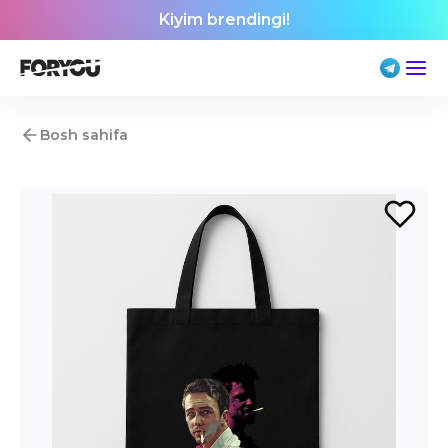
Kiyim brendingi!
Bosh sahifa