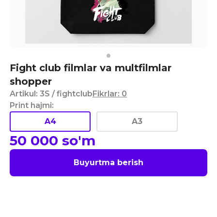
Fight club filmlar va multfilmlar
shopper
Artikul
:
3S
/ fightclub
Fikrlar
:
0
Print hajmi
:
A4
A3
50 000
so'm
Buyurtma berish