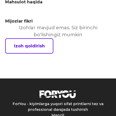
Mahsulot haqida
Mijozlar fikri
Izohlar mavjud emas. Siz birinchi
bo'lishingiz mumkin
Izoh qoldirish
ForYou - kiyimlarga yuqori sifat printlarni tez va
professional darajada tushirish
Manzil
: