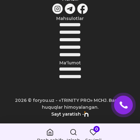
Mahsulotlar
Ma'lumot
2026
© foryou.uz -
«TRINITY PRO» MCHJ. Barcha
huquqlar himoyalangan.
Sayt yaratish -
0