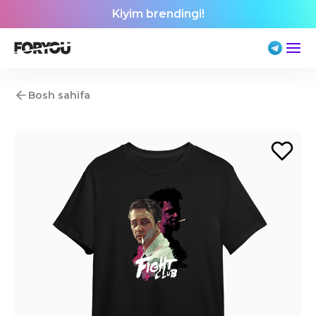
Kiyim brendingi!
Bosh sahifa