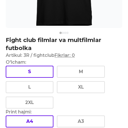
Fight club filmlar va multfilmlar
futbolka
Artikul
:
3R
/ fightclub
Fikrlar
:
0
O'lcham
:
S
M
L
XL
2XL
Print hajmi
:
A4
A3