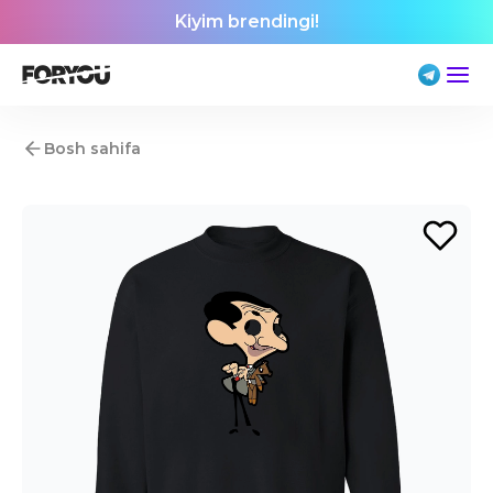
Kiyim brendingi!
Bosh sahifa