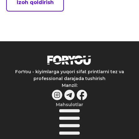
Izoh qoldirish
ForYou - kiyimlarga yuqori sifat printlarni tez va
professional darajada tushirish
Manzil
:
Mahsulotlar