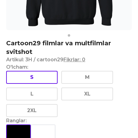
Cartoon29 filmlar va multfilmlar
svitshot
Artikul
:
3H
/ cartoon29
Fikrlar
:
0
O'lcham
:
S
M
L
XL
2XL
Ranglar
: