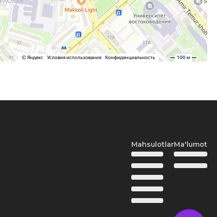
Mahsulotlar
Ma'lumot