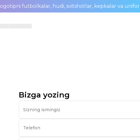
ogotipni futbolkalar, hudi, svitshotlar, kepkalar va unifo
Bizga yozing
Sizning ismingiz
Telefon