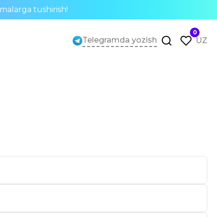
rmalarga tushirish!
0
Telegramda yozish
UZ