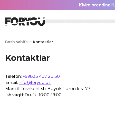
Kiyim brendingi!
L
Bosh sahifa
Kontaktlar
Kontaktlar
Telefon
:
+99833 407 20 30
Email:
info@foryou.uz
Manzil
:
Toshkent sh. Buyuk Turon k-si, 77
Ish vaqti
:
Du-Ju 10:00-19:00