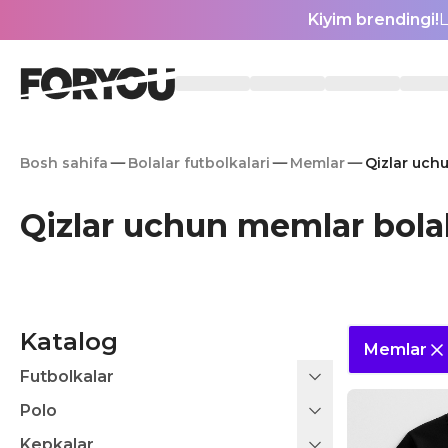
Kiyim brendingi!
L
Bosh sahifa
Bolalar futbolkalari
Memlar
Qizlar uchu
Qizlar uchun memlar bolal
Katalog
Memlar
Futbolkalar
Polo
Kepkalar