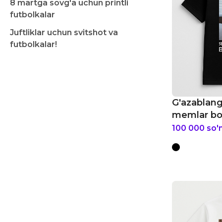
8 martga sovg'a uchun printli
futbolkalar
Juftliklar uchun svitshot va
futbolkalar!
G'azablan
memlar bol
100 000
so'