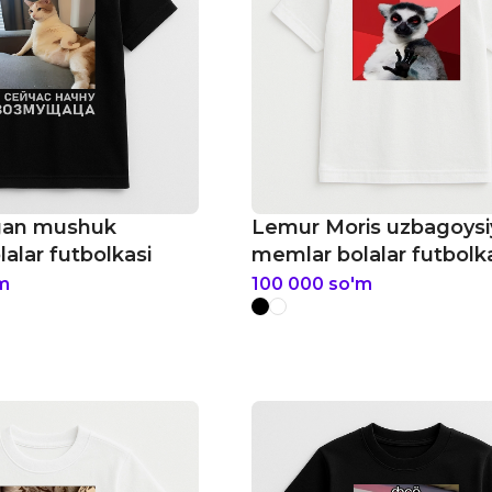
gan mushuk
Lemur Moris uzbagoysi
alar futbolkasi
memlar bolalar futbolk
m
100 000
so'm