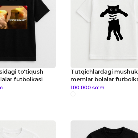
dagi to'tiqush
Tutqichlardagi mushuk
alar futbolkasi
memlar bolalar futbolk
m
100 000
so'm