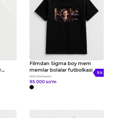
a
Filmdan Sigma boy mem
r
memlar bolalar futbolkasi
5
%
100 000
so'm
95 000
so'm