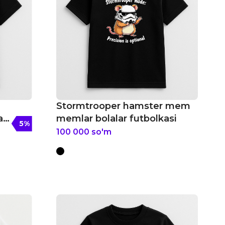
Stormtrooper hamster mem
ar
memlar bolalar futbolkasi
5
%
100 000
so'm