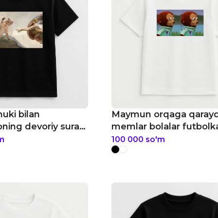
ki bilan
Maymun orqaga qaray
oning devoriy surati
memlar bolalar futbolk
alar futbolkasi
m
100 000
so'm