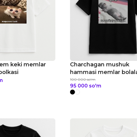
em keki memlar
Charchagan mushuk
bolkasi
hammasi memlar bolal
futbolkasi
100 000
so'm
m
95 000
so'm