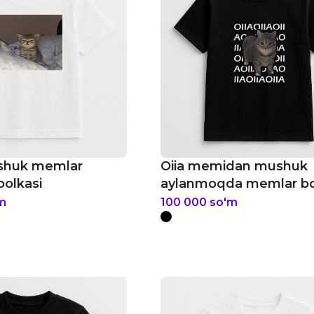
shuk memlar
Oiia memidan mushuk
bolkasi
aylanmoqda memlar bo
futbolkasi
m
100 000
so'm