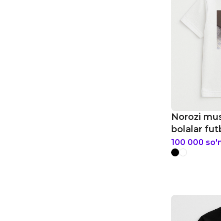
Norozi mu
bolalar fut
100 000
so'