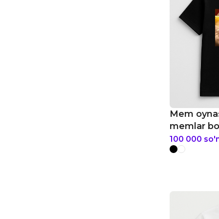
Mem oynasi
memlar bol
100 000
so'