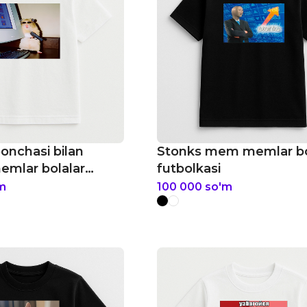
onchasi bilan
Stonks mem memlar bo
emlar bolalar
futbolkasi
m
100 000
so'm