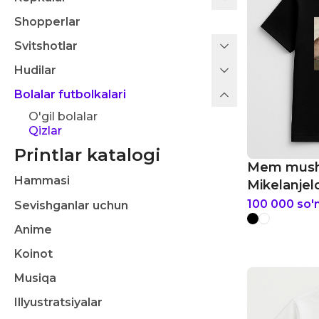
Shopperlar
Svitshotlar
Hudilar
Bolalar futbolkalari
O'gil bolalar
Qizlar
Printlar katalogi
Mem mushu
Hammasi
Mikelanjel
memlar bol
100 000
so'
Sevishganlar uchun
Anime
Koinot
Musiqa
Illyustratsiyalar