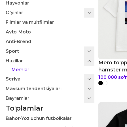
Hayvonlar
O'yinlar
Filmlar va multfilmlar
Avto-Moto
Anti-Brend
Sport
Hazillar
Mem to'pp
hamster m
Memlar
futbolkasi
100 000
so'
Seriya
Mavsum tendentsiyalari
Bayramlar
To'plamlar
Bahor-Yoz uchun futbolkalar