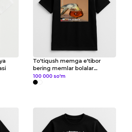
ya
To'tiqush memga e'tibor
asi
bering memlar bolalar
futbolkasi
100 000
so'm