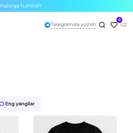
rmalarga tushirish!
0
Telegramda yozish
UZ
Eng yangilar