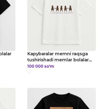
lalar
Kapybaralar memni raqsga
tushirishadi memlar bolalar
futbolkasi
100 000
so'm