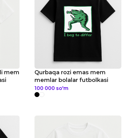
di mem
Qurbaqa rozi emas mem
asi
memlar bolalar futbolkasi
100 000
so'm