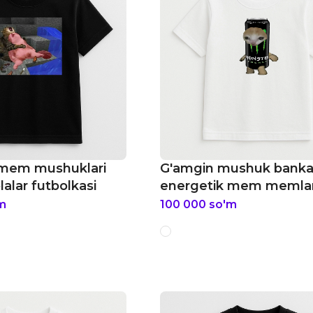
 mem mushuklari
G'amgin mushuk bank
alar futbolkasi
energetik mem memla
bolalar futbolkasi
m
100 000
so'm