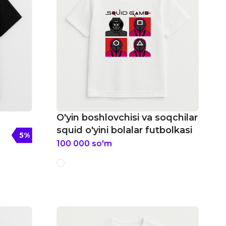
O'yin boshlovchisi va soqchilar
squid o'yini bolalar futbolkasi
5
%
100 000
so'm