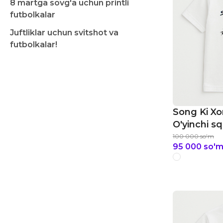
8 martga sovg'a uchun printli
futbolkalar
Juftliklar uchun svitshot va
futbolkalar!
Song Ki Xo
O'yinchi sq
bolalar fut
100 000
so'm
95 000
so'