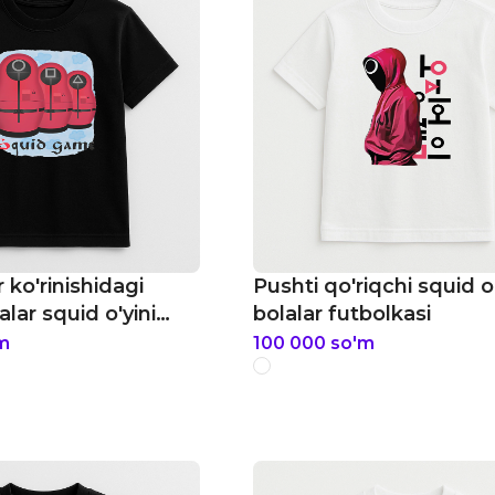
r ko'rinishidagi
Pushti qo'riqchi squid o'
lar squid o'yini
bolalar futbolkasi
bolkasi
m
100 000
so'm