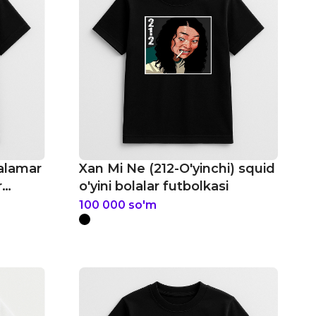
alamar
Xan Mi Ne (212-O'yinchi) squid
r
o'yini bolalar futbolkasi
100 000
so'm