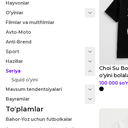
Hayvonlar
O'yinlar
Filmlar va multfilmlar
Avto-Moto
Anti-Brend
Sport
Hazillar
Choi Su B
Seriya
o'yini bola
Squid o'yini
100 000
so'
Mavsum tendentsiyalari
Bayramlar
To'plamlar
Bahor-Yoz uchun futbolkalar