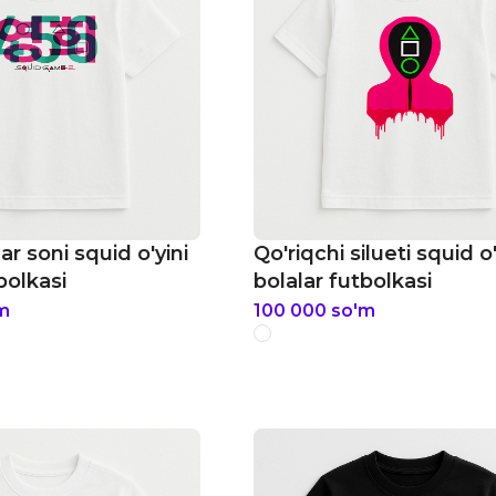
lar soni squid o'yini
Qo'riqchi silueti squid o'
bolkasi
bolalar futbolkasi
m
100 000
so'm