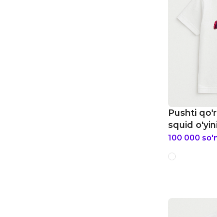
Pushti qo'r
squid o'yin
100 000
so'