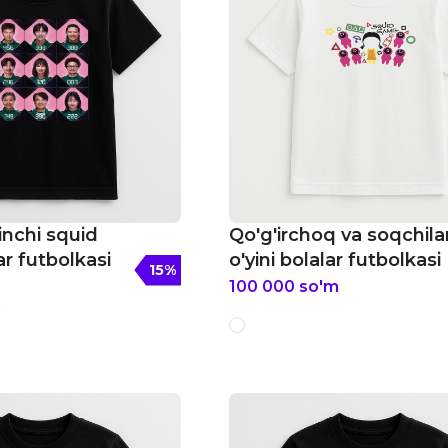
inchi squid
Qo'g'irchoq va soqchila
lar futbolkasi
o'yini bolalar futbolkasi
15
%
100 000
so'm
m