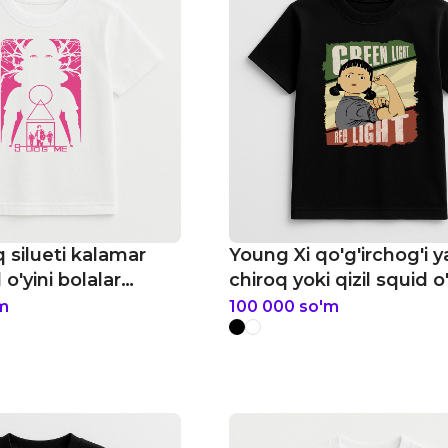
 silueti kalamar
Young Xi qo'g'irchog'i y
 o'yini bolalar
chiroq yoki qizil squid o'
bolalar futbolkasi
m
100 000
so'm