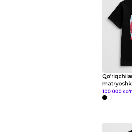
Qo'riqchila
matryoshka
bolalar fut
100 000
so'