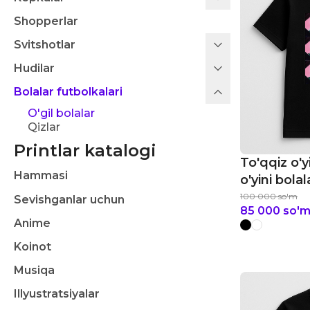
Shopperlar
Svitshotlar
Hudilar
Bolalar futbolkalari
O'gil bolalar
Qizlar
Printlar katalogi
To'qqiz o'y
Hammasi
o'yini bola
100 000
so'm
Sevishganlar uchun
85 000
so'
Anime
Koinot
Musiqa
Illyustratsiyalar