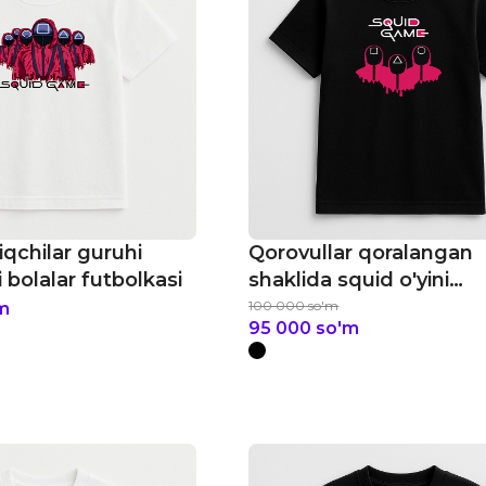
iqchilar guruhi
Qorovullar qoralangan
i bolalar futbolkasi
shaklida squid o'yini
bolalar futbolkasi
100 000
so'm
m
95 000
so'm