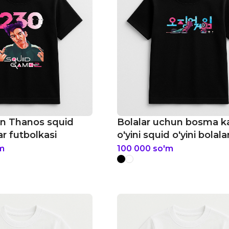
on Thanos squid
Bolalar uchun bosma k
lar futbolkasi
o'yini squid o'yini bolala
futbolkasi
m
100 000
so'm