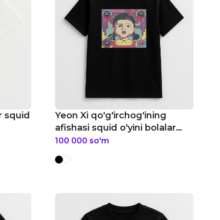
r squid
Yeon Xi qo'g'irchog'ining
afishasi squid o'yini bolalar
futbolkasi
100 000
so'm