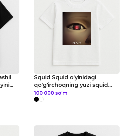
ashil
Squid Squid o'yinidagi
yini
qo'g'irchoqning yuzi squid
o'yini bolalar futbolkasi
100 000
so'm