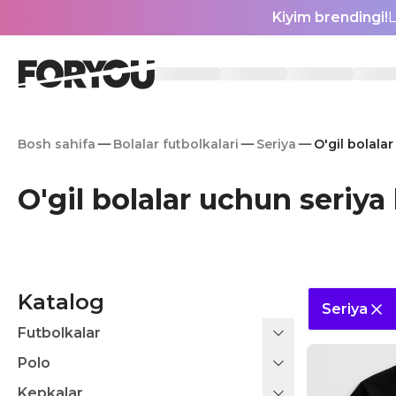
Kiyim brendingi!
L
Bosh sahifa
Bolalar futbolkalari
Seriya
O'gil bolalar
O'gil bolalar uchun seriya 
Katalog
Seriya
Futbolkalar
Polo
Kepkalar