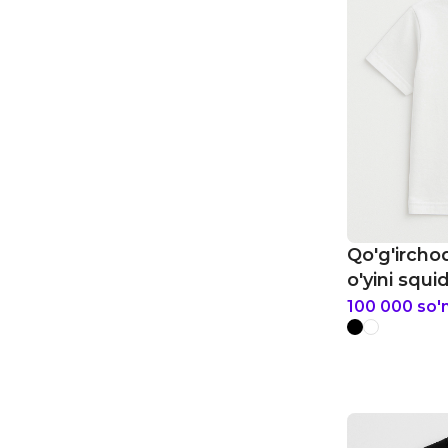
Qo'g'irchoq
o'yini squid
futbolkasi
100 000
so'