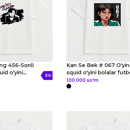
ng 456-Sonli
Kan Se Bek # 067 O'yin
uid o'yini
squid o'yini bolalar futb
5
%
bolkasi
100 000
so'm
m