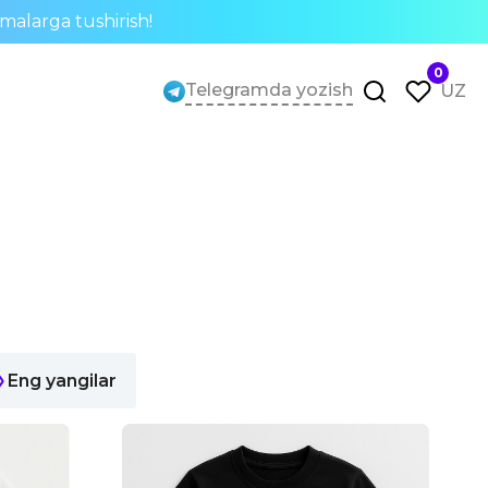
rmalarga tushirish!
0
Telegramda yozish
UZ
Eng yangilar