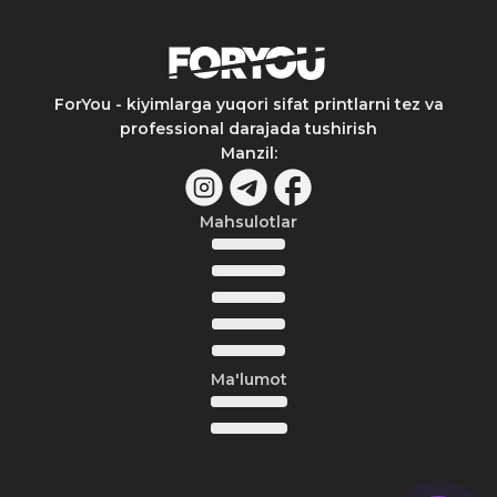
ForYou - kiyimlarga yuqori sifat printlarni tez va
professional darajada tushirish
Manzil
:
Mahsulotlar
Ma'lumot