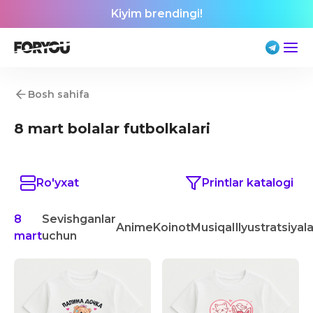
Kiyim brendingi!
Bosh sahifa
8 mart bolalar futbolkalari
Ro'yxat
Printlar katalogi
8
Sevishganlar
Anime
Koinot
Musiqa
Illyustratsiyal
mart
uchun