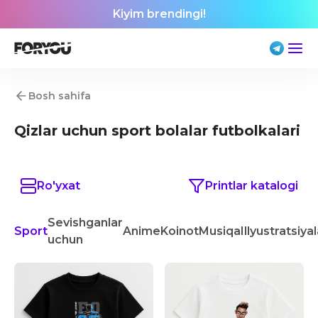
Kiyim brendingi!
Bosh sahifa
Qizlar uchun sport bolalar futbolkalari
Ro'yxat
Printlar katalogi
Sevishganlar
Sport
Anime
Koinot
Musiqa
Illyustratsiya
uchun