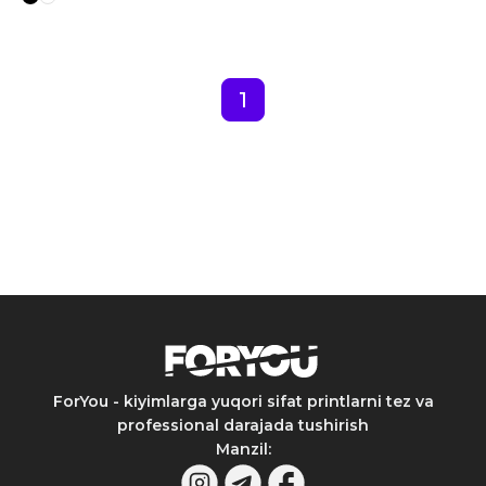
1
ForYou - kiyimlarga yuqori sifat printlarni tez va
professional darajada tushirish
Manzil
: