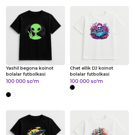
Yashil begona koinot
Chet ellik DJ koinot
bolalar futbolkasi
bolalar futbolkasi
100 000
so'm
100 000
so'm