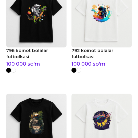
796 koinot bolalar
792 koinot bolalar
futbolkasi
futbolkasi
100 000
so'm
100 000
so'm