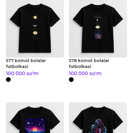
577 koinot bolalar
578 koinot bolalar
futbolkasi
futbolkasi
100 000
so'm
100 000
so'm