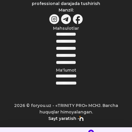
professional darajada tushirish
Manzil
:
Mahsulotlar
Ma'lumot
2026
© foryou.uz -
«TRINITY PRO» MCHJ. Barcha
huquqlar himoyalangan.
Sayt yaratish -