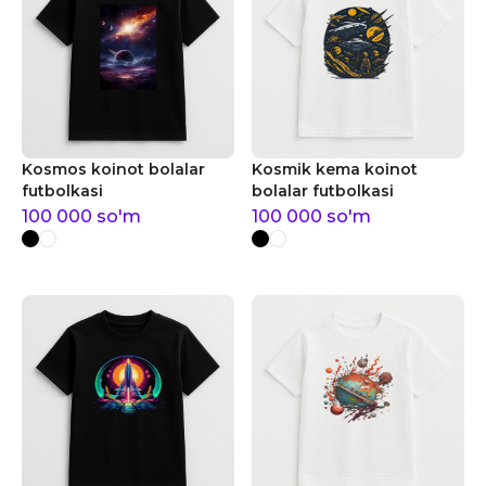
Kosmos koinot bolalar
Kosmik kema koinot
futbolkasi
bolalar futbolkasi
100 000
so'm
100 000
so'm