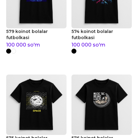
579 koinot bolalar
574 koinot bolalar
futbolkasi
futbolkasi
100 000
so'm
100 000
so'm