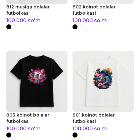
812 musiqa bolalar
802 koinot bolalar
futbolkasi
futbolkasi
100 000
so'm
100 000
so'm
803 koinot bolalar
801 koinot bolalar
futbolkasi
futbolkasi
100 000
so'm
100 000
so'm