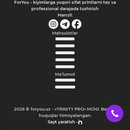
ForYou - kiyimlarga yuqori sifat printlarni tez va
professional darajada tushirish
Manzil
:
Mahsulotlar
Ma'lumot
2026
© foryou.uz -
«TRINITY PRO» MCHJ. Barcha
huquqlar himoyalangan.
Sayt yaratish -