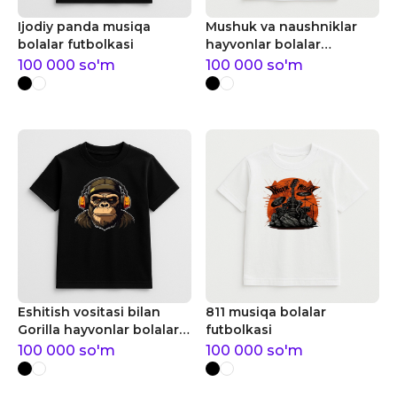
Ijodiy panda musiqa
Mushuk va naushniklar
bolalar futbolkasi
hayvonlar bolalar
futbolkasi
100 000
so'm
100 000
so'm
Eshitish vositasi bilan
811 musiqa bolalar
Gorilla hayvonlar bolalar
futbolkasi
futbolkasi
100 000
so'm
100 000
so'm