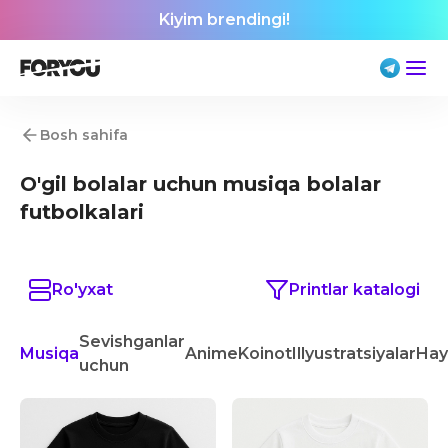
Kiyim brendingi!
Bosh sahifa
O'gil bolalar uchun musiqa bolalar
futbolkalari
Ro'yxat
Printlar katalogi
Sevishganlar
Musiqa
Anime
Koinot
Illyustratsiyalar
Hay
uchun