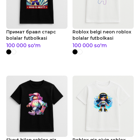
Примат бравл старс
Roblox belgi neon roblox
bolalar futbolkasi
bolalar futbolkasi
100 000
so'm
100 000
so'm