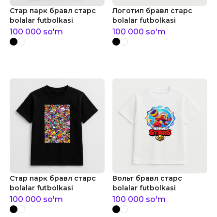
Стар парк бравл старс
Логотип бравл старс
bolalar futbolkasi
bolalar futbolkasi
100 000
so'm
100 000
so'm
Стар парк бравл старс
Вольт бравл старс
bolalar futbolkasi
bolalar futbolkasi
100 000
so'm
100 000
so'm