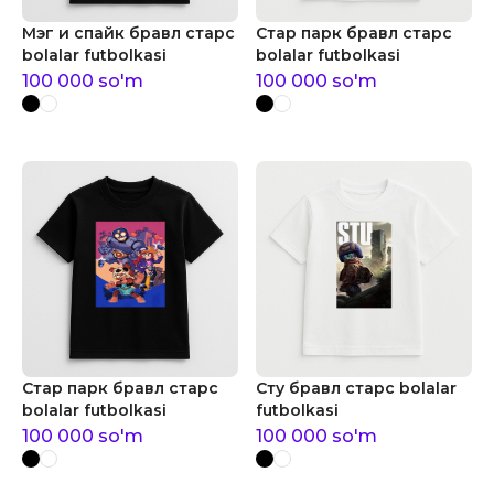
Мэг и спайк бравл старс
Стар парк бравл старс
bolalar futbolkasi
bolalar futbolkasi
100 000
so'm
100 000
so'm
Стар парк бравл старс
Сту бравл старс bolalar
bolalar futbolkasi
futbolkasi
100 000
so'm
100 000
so'm