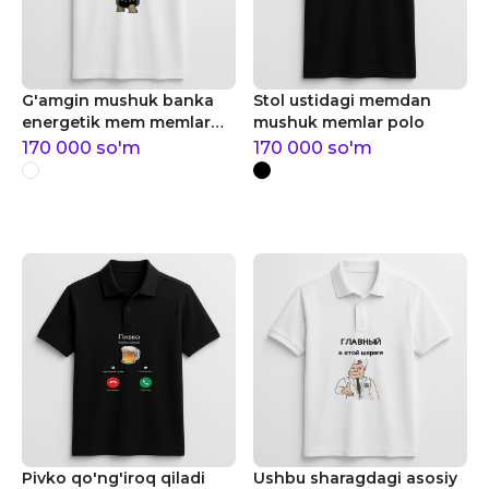
G'amgin mushuk banka
Stol ustidagi memdan
energetik mem memlar
mushuk memlar polo
polo
170 000
so'm
170 000
so'm
Pivko qo'ng'iroq qiladi
Ushbu sharagdagi asosiy