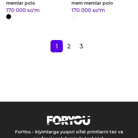
memlar polo
mem memlar polo
170 000
so'm
170 000
so'm
1
2
3
ForYou - kiyimlarga yuqori sifat printlarni tez va