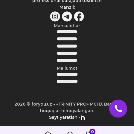
professional darajada tushirish
Manzil
:
Mahsulotlar
Ma'lumot
2026
© foryou.uz -
«TRINITY PRO» MCHJ. Barcha
huquqlar himoyalangan.
Sayt yaratish -
0