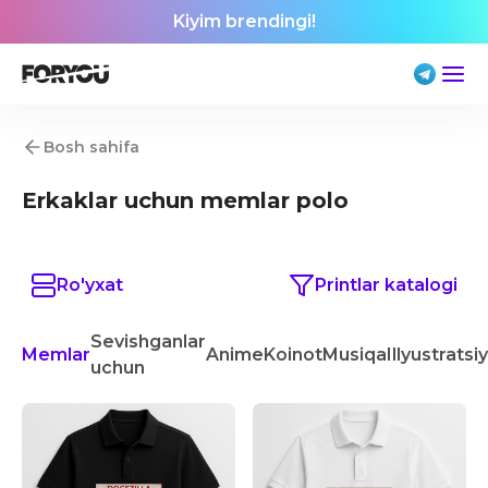
Kiyim brendingi!
Bosh sahifa
Erkaklar uchun memlar polo
Ro'yxat
Printlar katalogi
Sevishganlar
Memlar
Anime
Koinot
Musiqa
Illyustratsi
uchun