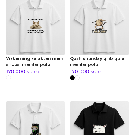
Vizkerning xarakteri mem
Qush shunday qilib qora
shousi memlar polo
memlar polo
170 000
so'm
170 000
so'm