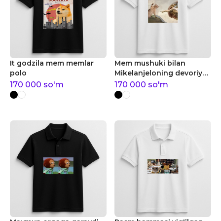
It godzila mem memlar
Mem mushuki bilan
polo
Mikelanjeloning devoriy
surati memlar polo
170 000
so'm
170 000
so'm