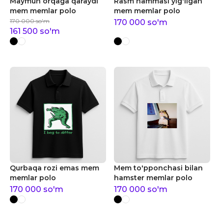
Maymun orqaga qaraydi
Rasm hammasi yig'ilgan
mem memlar polo
mem memlar polo
170 000
so'm
170 000
so'm
161 500
so'm
Qurbaqa rozi emas mem
Mem to'pponchasi bilan
memlar polo
hamster memlar polo
170 000
so'm
170 000
so'm