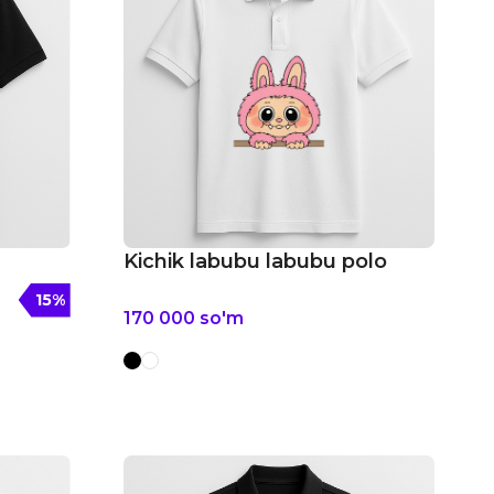
Kichik labubu labubu polo
15
%
170 000
so'm