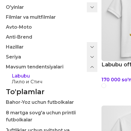
O'yinlar
Filmlar va multfilmlar
Avto-Moto
Anti-Brend
Hazillar
Seriya
Labubu off
Mavsum tendentsiyalari
Labubu
170 000
so'
Лило и Стич
To'plamlar
Bahor-Yoz uchun futbolkalar
8 martga sovg'a uchun printli
futbolkalar
Juftliklar uchun svitshot va