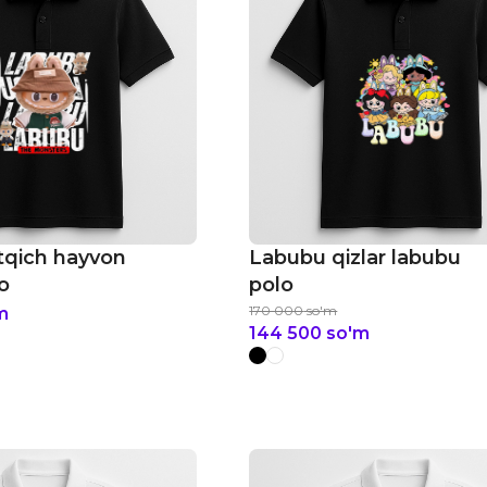
tqich hayvon
Labubu qizlar labubu
o
polo
170 000
so'm
m
144 500
so'm