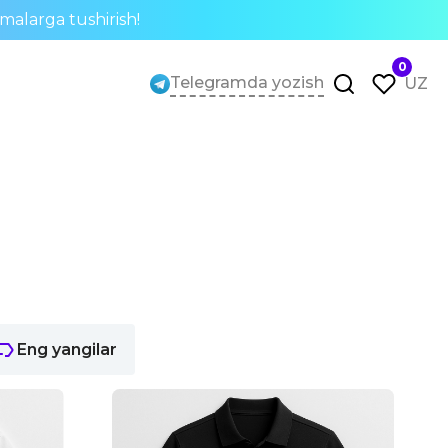
rmalarga tushirish!
0
Telegramda yozish
UZ
Eng yangilar