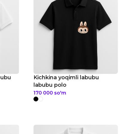
bubu
Kichkina yoqimli labubu
labubu polo
170 000
so'm