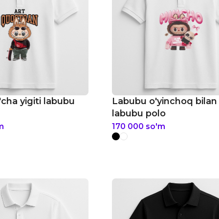
cha yigiti labubu
Labubu o'yinchoq bilan 
labubu polo
m
170 000
so'm