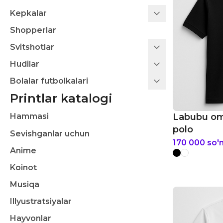
Kepkalar
Shopperlar
Svitshotlar
Hudilar
Bolalar futbolkalari
Printlar katalogi
Hammasi
Labubu om
polo
Sevishganlar uchun
170 000
so'
Anime
Koinot
Musiqa
Illyustratsiyalar
Hayvonlar