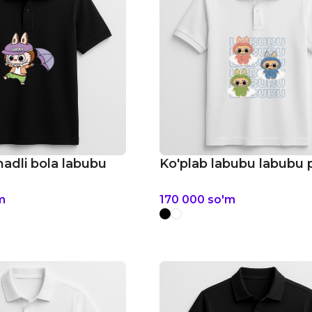
adli bola labubu
Ko'plab labubu labubu 
m
170 000
so'm