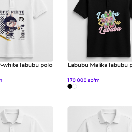
-white labubu polo
Labubu Malika labubu 
m
170 000
so'm