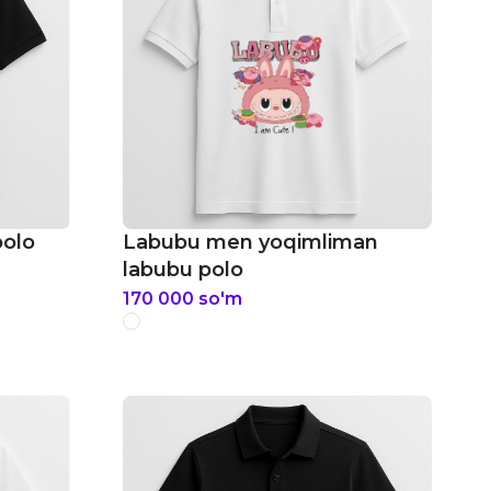
polo
Labubu men yoqimliman
labubu polo
170 000
so'm