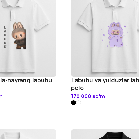
la-nayrang labubu
Labubu va yulduzlar la
polo
m
170 000
so'm