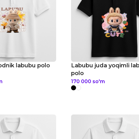
dnik labubu polo
Labubu juda yoqimli la
polo
m
170 000
so'm