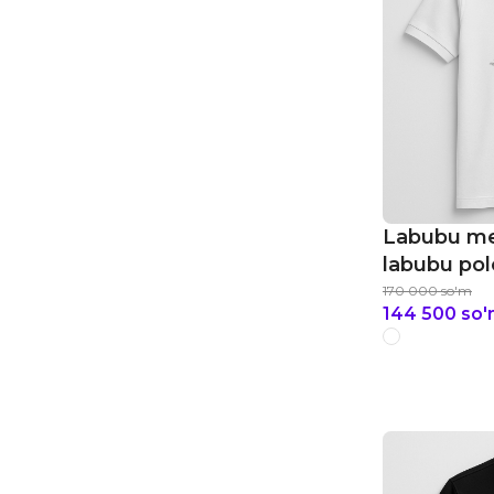
Labubu me
labubu pol
170 000
so'm
144 500
so'