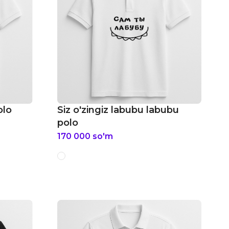
olo
Siz o'zingiz labubu labubu
polo
170 000
so'm