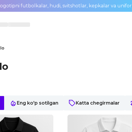
ogotipni futbolkalar, hudi, svitshotlar, kepkalar va unifo
lo
lo
Eng ko'p sotilgan
Katta chegirmalar