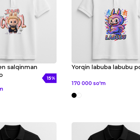
n salqinman
Yorqin labuba labubu p
o
15
%
170 000
so'm
m