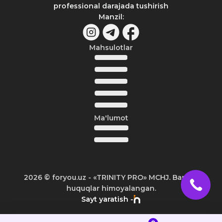
professional darajada tushirish
Manzil
:
Mahsulotlar
Ma'lumot
2026
© foryou.uz -
«TRINITY PRO» MCHJ. Barcha
huquqlar himoyalangan.
Sayt yaratish -