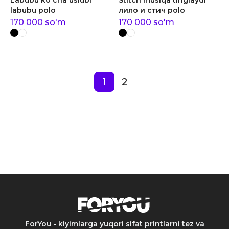
Labubu ko'cha uslubi
Stitch musiqa tinglaydi
labubu polo
лило и стич polo
170 000
so'm
170 000
so'm
1
2
ForYou - kiyimlarga yuqori sifat printlarni tez va