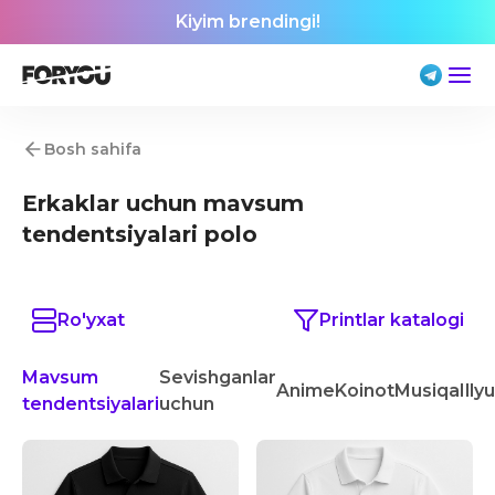
Kiyim brendingi!
Bosh sahifa
Erkaklar uchun mavsum
tendentsiyalari polo
Ro'yxat
Printlar katalogi
Mavsum
Sevishganlar
Anime
Koinot
Musiqa
Illy
tendentsiyalari
uchun