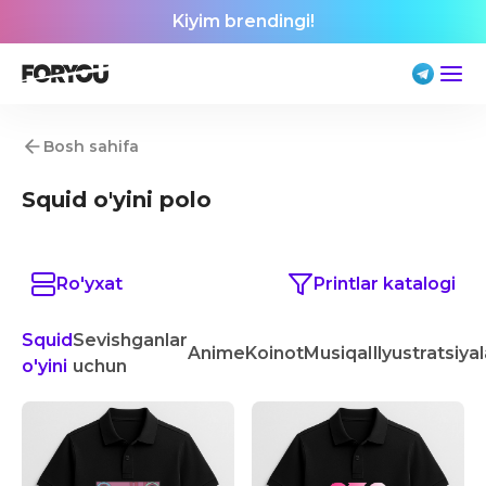
Kiyim brendingi!
Bosh sahifa
Squid o'yini polo
Ro'yxat
Printlar katalogi
Squid
Sevishganlar
Anime
Koinot
Musiqa
Illyustratsiya
o'yini
uchun