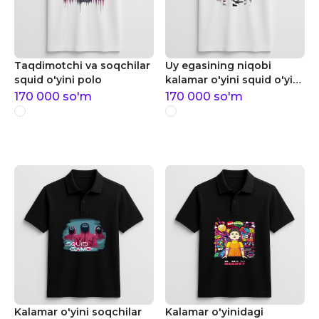
Taqdimotchi va soqchilar
Uy egasining niqobi
squid o'yini polo
kalamar o'yini squid o'yini
polo
170 000
so'm
170 000
so'm
Kalamar o'yini soqchilar
Kalamar o'yinidagi