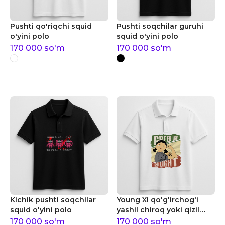
Pushti qo'riqchi squid
Pushti soqchilar guruhi
o'yini polo
squid o'yini polo
170 000
so'm
170 000
so'm
Kichik pushti soqchilar
Young Xi qo'g'irchog'i
squid o'yini polo
yashil chiroq yoki qizil
squid o'yini polo
170 000
so'm
170 000
so'm