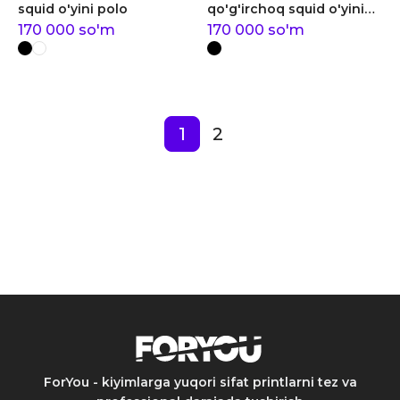
squid o'yini polo
qo'g'irchoq squid o'yini
polo
170 000
so'm
170 000
so'm
1
2
ForYou - kiyimlarga yuqori sifat printlarni tez va