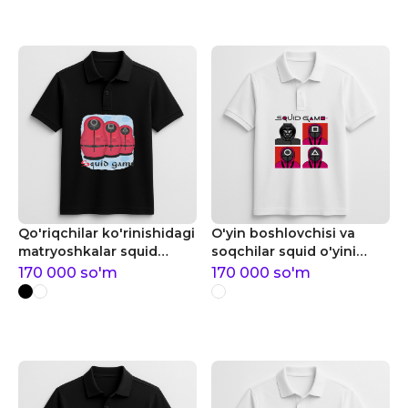
Qo'riqchilar ko'rinishidagi
O'yin boshlovchisi va
matryoshkalar squid
soqchilar squid o'yini
o'yini polo
polo
170 000
so'm
170 000
so'm