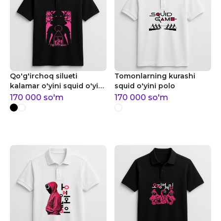
Qo'g'irchoq silueti
Tomonlarning kurashi
kalamar o'yini squid o'yini
squid o'yini polo
polo
170 000
so'm
170 000
so'm