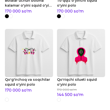
Bolalar uchun bosma
To'qqiz o'yinchi squid
kalamar o'yini squid o'yini
o'yini polo
polo
170 000
so'm
170 000
so'm
Qo'g'irchoq va soqchilar
Qo'riqchi silueti squid
squid o'yini polo
o'yini polo
170 000
so'm
170 000
so'm
144 500
so'm