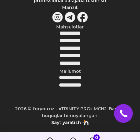
professional darajada tushirish
Manzil
:
Mahsulotlar
Ma'lumot
2026
© foryou.uz -
«TRINITY PRO» MCHJ. Barcha
huquqlar himoyalangan.
Sayt yaratish -
0