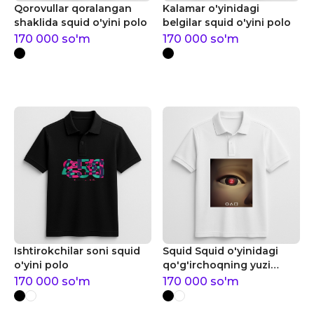
Qorovullar qoralangan
Kalamar o'yinidagi
shaklida squid o'yini polo
belgilar squid o'yini polo
170 000
so'm
170 000
so'm
Ishtirokchilar soni squid
Squid Squid o'yinidagi
o'yini polo
qo'g'irchoqning yuzi
squid o'yini polo
170 000
so'm
170 000
so'm