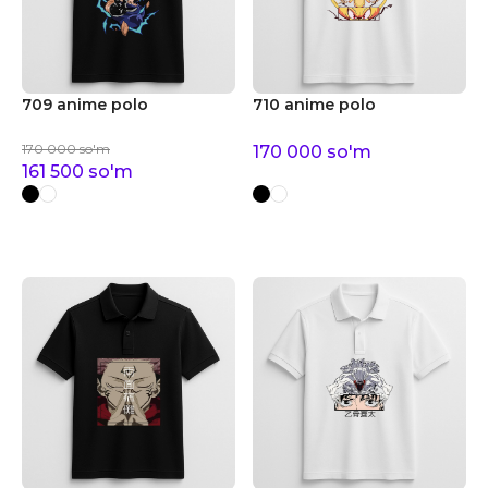
709 anime polo
710 anime polo
170 000
so'm
170 000
so'm
161 500
so'm