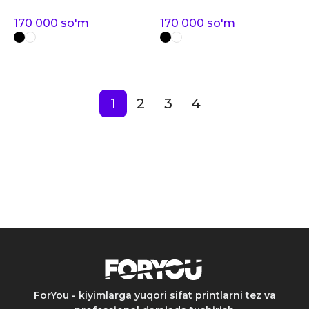
170 000
so'm
170 000
so'm
1
2
3
4
ForYou - kiyimlarga yuqori sifat printlarni tez va