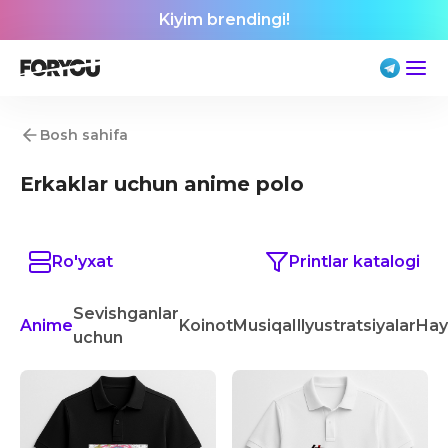
Kiyim brendingi!
Bosh sahifa
Erkaklar uchun anime polo
Ro'yxat
Printlar katalogi
Sevishganlar
Anime
Koinot
Musiqa
Illyustratsiyalar
Hay
uchun