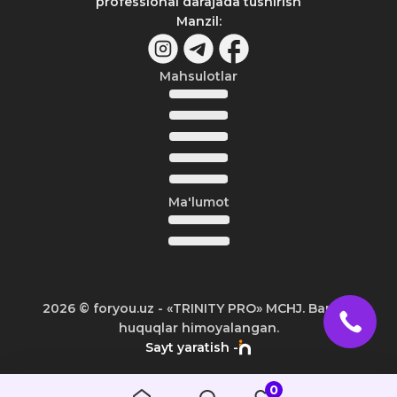
professional darajada tushirish
Manzil
:
Mahsulotlar
Ma'lumot
2026
© foryou.uz -
«TRINITY PRO» MCHJ. Barcha
huquqlar himoyalangan.
Sayt yaratish -
0