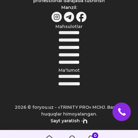
professional darajada tushirish
Manzil
:
Mahsulotlar
Ma'lumot
2026
© foryou.uz -
«TRINITY PRO» MCHJ. Barcha
huquqlar himoyalangan.
Sayt yaratish -
0