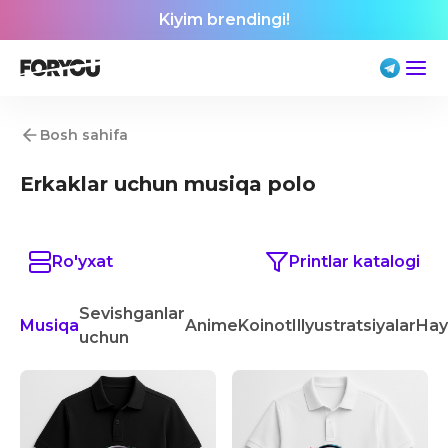
Kiyim brendingi!
Bosh sahifa
Erkaklar uchun musiqa polo
Ro'yxat
Printlar katalogi
Sevishganlar
Musiqa
Anime
Koinot
Illyustratsiyalar
Hay
uchun