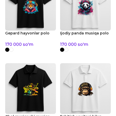
Gepard hayvonlar polo
Ijodiy panda musiqa polo
170 000
so'm
170 000
so'm