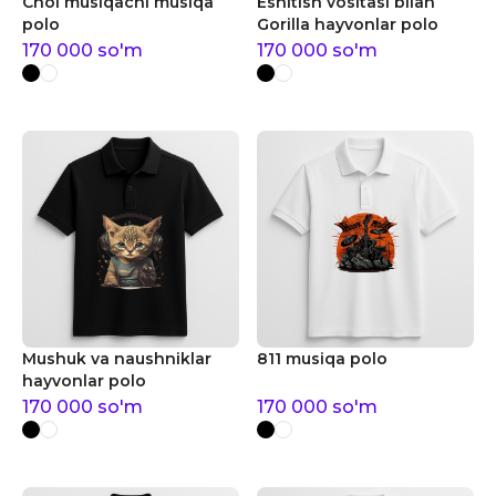
Chol musiqachi musiqa
Eshitish vositasi bilan
polo
Gorilla hayvonlar polo
170 000
so'm
170 000
so'm
Mushuk va naushniklar
811 musiqa polo
hayvonlar polo
170 000
so'm
170 000
so'm