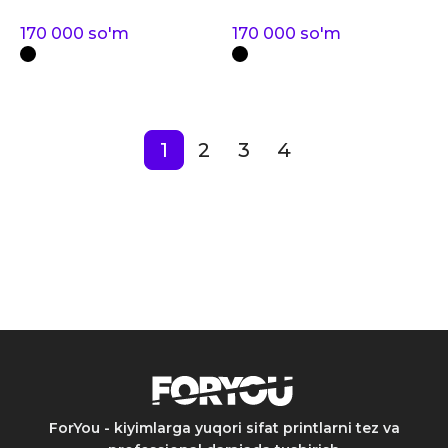
170 000
so'm
170 000
so'm
1
2
3
4
ForYou - kiyimlarga yuqori sifat printlarni tez va