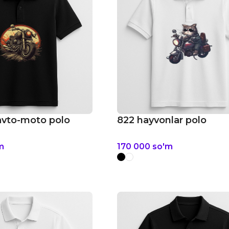
avto-moto polo
822 hayvonlar polo
m
170 000
so'm