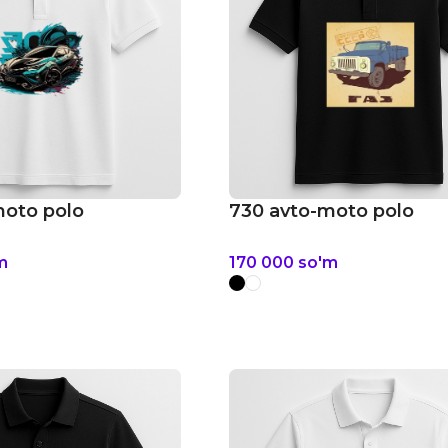
moto polo
730 avto-moto polo
m
170 000
so'm