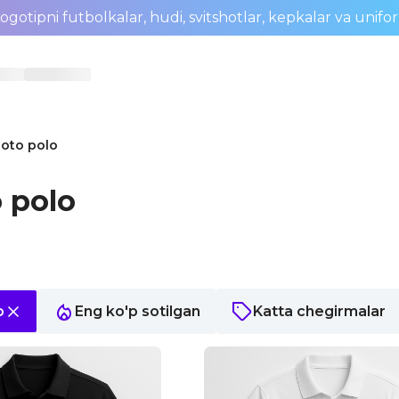
ogotipni futbolkalar, hudi, svitshotlar, kepkalar va unifo
Moto polo
 polo
o
Eng ko'p sotilgan
Katta chegirmalar