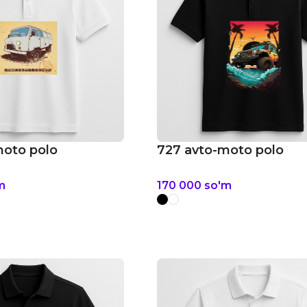
moto polo
727 avto-moto polo
m
170 000
so'm