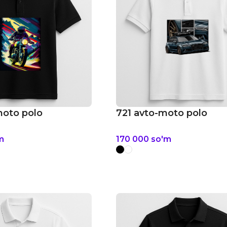
moto polo
721 avto-moto polo
m
170 000
so'm