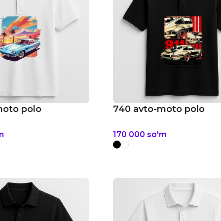
moto polo
740 avto-moto polo
m
170 000
so'm