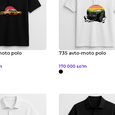
moto polo
735 avto-moto polo
m
170 000
so'm