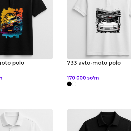
moto polo
733 avto-moto polo
m
170 000
so'm