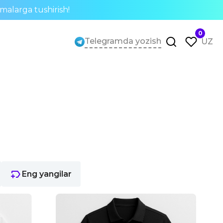
rmalarga tushirish!
0
Telegramda yozish
UZ
Eng yangilar