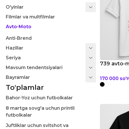
O'yinlar
Filmlar va multfilmlar
Avto-Moto
Anti-Brend
Hazillar
Seriya
739 avto-
Mavsum tendentsiyalari
Bayramlar
170 000
so'
To'plamlar
Bahor-Yoz uchun futbolkalar
8 martga sovg'a uchun printli
futbolkalar
Juftliklar uchun svitshot va