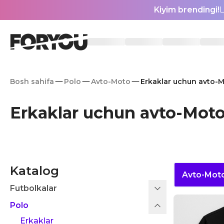
Kiyim brendingi!
L
Bosh sahifa
Polo
Avto-Moto
Erkaklar uchun avto-
Erkaklar uchun avto-Moto
Katalog
Avto-Mot
Futbolkalar
Polo
Erkaklar