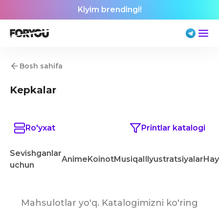
Kiyim brendingi!
Bosh sahifa
Kepkalar
Ro'yxat
Printlar katalogi
Sevishganlar
Anime
Koinot
Musiqa
Illyustratsiyalar
Hay
uchun
Mahsulotlar yo'q. Katalogimizni ko'ring