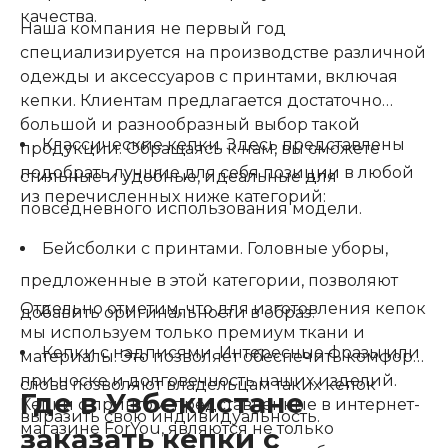
качества.
Наша компания не первый год
специализируется на производстве различной
одежды и аксессуаров с принтами, включая
кепки. Клиентам предлагается достаточно
большой и разнообразный выбор такой
Классические кепки. Здесь представлены
продукции. Обращаясь к нам, вы сможете
подобрать лучшие для себя позиции в любой
стильные и удобные, идеальные для
из перечисленных ниже категорий:
повседневного использования модели.
Бейсболки с принтами. Головные уборы,
предложенные в этой категории, позволяют
Отдельно отметим, что для изготовления кепок
добавить оригинальности в образ.
мы используем только премиум ткани и
Кепки с надписями. Интересные фразы или
материалы. Это позволяет обеспечить комфорт
при носке и долговечность наших изделий.
слова позволяют владельцам таких кепок
Где в Узбекистане
Кепки с принтом, представленные в интернет-
выразить свою индивидуальность.
магазине ForYou, являются не только
заказать кепки с