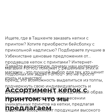
Ищете, где в Ташкенте заказать кепки с
принтом? Хотите приобрести бейсболку с
прикольной надписью? Подбираете лучшие в
Узбекистане ценовые предложения от
продавцов кепок с принтами? Интернет-
Давайте рассмотрим, почему наш интернет-
магазин ForYou поможет с решением этих и
магазин - это лучший выбор для тех, кто ценит
подобных им задач! ForYou - это не просто
стиль и качество!
бренд, это возможность выделиться из толпы,
подчеркнуть свою индивидуальность и
Ассортимент кепок с
добавить яркие нотки в повседневный образ.
принтом: что мы
Мы специализируемся на нанесении
уникальных принтов на кепки, предлагая
предлагаем
широкий ассортимент продукции высокого