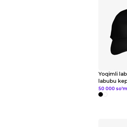
Yoqimli la
labubu ke
50 000
so'