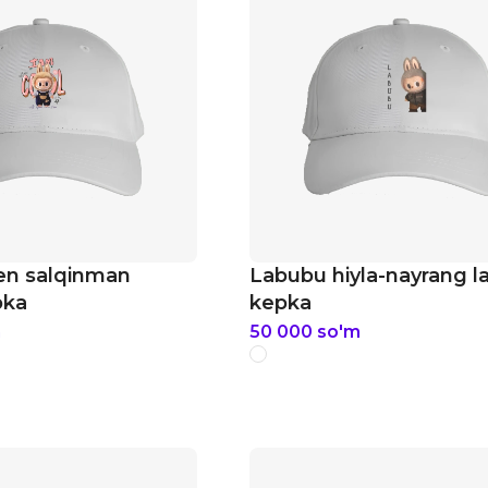
n salqinman
Labubu hiyla-nayrang 
pka
kepka
m
50 000
so'm