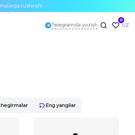
rmalarga tushirish!
0
Telegramda yozish
UZ
chegirmalar
Eng yangilar