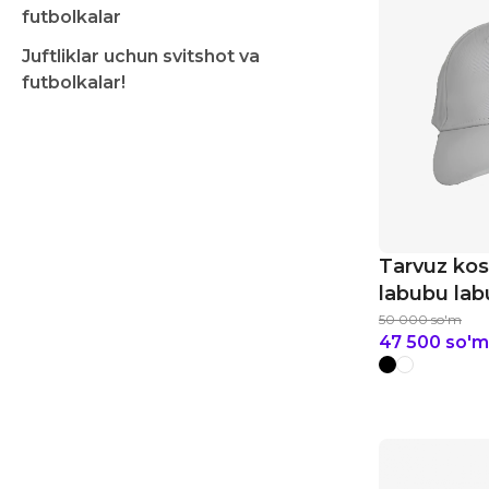
futbolkalar
Juftliklar uchun svitshot va
futbolkalar!
Tarvuz ko
labubu la
50 000
so'm
47 500
so'm