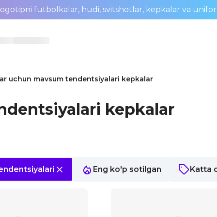
ogotipni futbolkalar, hudi, svitshotlar, kepkalar va unifo
lar uchun mavsum tendentsiyalari kepkalar
dentsiyalari kepkalar
ndentsiyalari
Eng ko'p sotilgan
Katta 