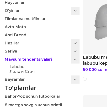
Hayvonlar
O'yinlar
Filmlar va multfilmlar
Avto-Moto
Anti-Brend
Hazillar
Seriya
Labubu me
Mavsum tendentsiyalari
labubu ke
Labubu
50 000
so'
Лило и Стич
Bayramlar
To'plamlar
Bahor-Yoz uchun futbolkalar
8 martga sovg'a uchun printli