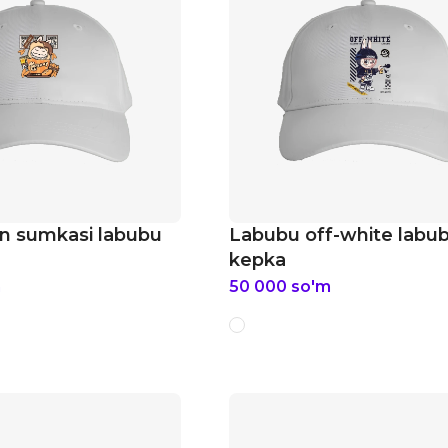
n sumkasi labubu
Labubu off-white labu
kepka
m
50 000
so'm