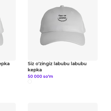
epka
Siz o'zingiz labubu labubu
kepka
50 000
so'm