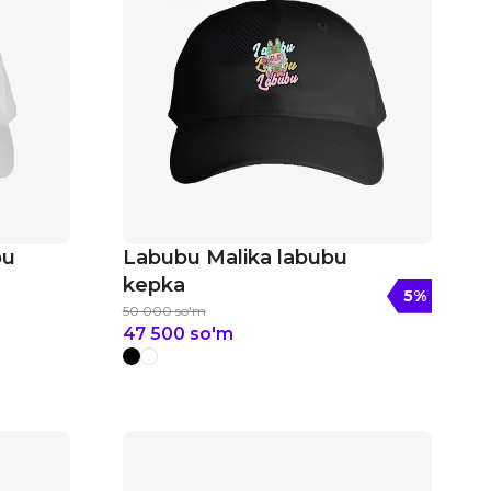
bu
Labubu Malika labubu
kepka
5
%
50 000
so'm
47 500
so'm