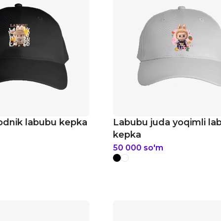
dnik labubu kepka
Labubu juda yoqimli la
kepka
m
50 000
so'm