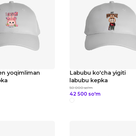
n yoqimliman
Labubu ko'cha yigiti
pka
labubu kepka
50 000
so'm
m
42 500
so'm