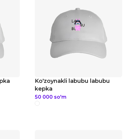
epka
Ko'zoynakli labubu labubu
kepka
50 000
so'm