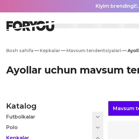
Kiyim brendingi!
L
Bosh sahifa
Kepkalar
Mavsum tendentsiyalari
Ayol
Ayollar uchun mavsum ten
Katalog
Mavsum te
Futbolkalar
Polo
Kepkalar