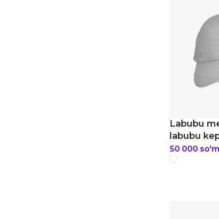
Labubu me
labubu ke
50 000
so'