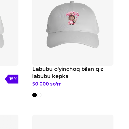
Labubu o'yinchoq bilan qiz
labubu kepka
15
%
50 000
so'm