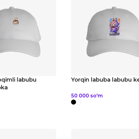
oqimli labubu
Yorqin labuba labubu k
pka
m
50 000
so'm