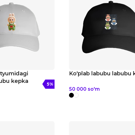
styumidagi
Ko'plab labubu labubu
bubu kepka
5
%
50 000
so'm