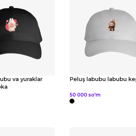
bubu va yuraklar
Peluş labubu labubu k
pka
m
50 000
so'm