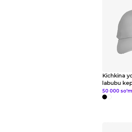
Kichkina y
labubu ke
50 000
so'